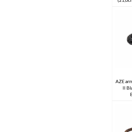
AZE arm
II B