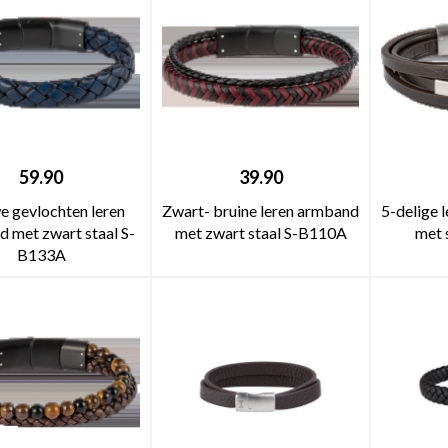
59.90
39.90
e gevlochten leren
Zwart- bruine leren armband
5-delige 
 met zwart staal S-
met zwart staal S-B110A
met 
B133A