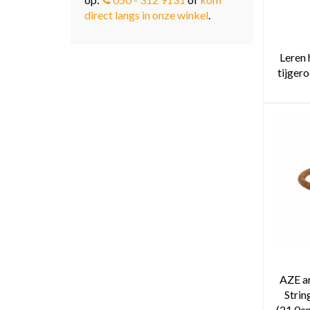
direct langs in onze winkel
.
Leren
tijger
AZE a
Stri
(21,0c