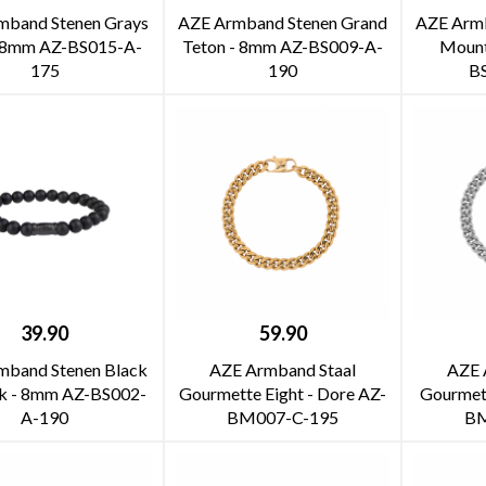
mband Stenen Grays
AZE Armband Stenen Grand
AZE Armb
- 8mm AZ-BS015-A-
Teton - 8mm AZ-BS009-A-
Mount
175
190
B
39.90
59.90
mband Stenen Black
AZE Armband Staal
AZE 
ak - 8mm AZ-BS002-
Gourmette Eight - Dore AZ-
Gourmett
A-190
BM007-C-195
BM