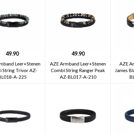
49.90
49.90
mband Leer+Stenen
AZE Armband Leer+Stenen
AZE Ar
 String Trivor AZ-
Combi String Ranger Peak
James Bla
BL018-A-225
AZ-BL017-A-210
B