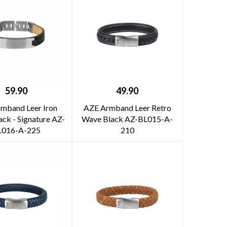
59.90
49.90
mband Leer Iron
AZE Armband Leer Retro
ck - Signature AZ-
Wave Black AZ-BL015-A-
L016-A-225
210