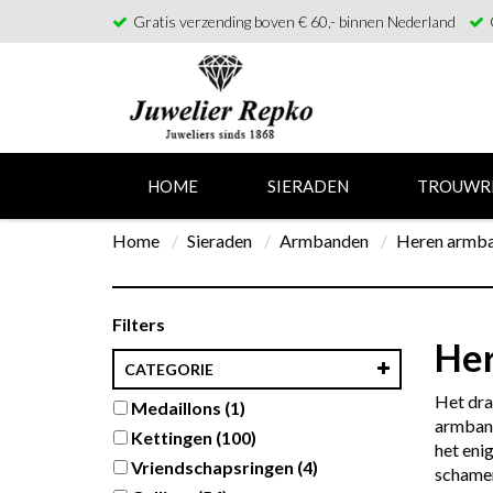
Gratis verzending boven € 60,- binnen Nederland
HOME
SIERADEN
TROUWR
Home
Sieraden
Armbanden
Heren armb
Filters
He
CATEGORIE
Het dra
Medaillons
(1)
armband
Kettingen
(100)
het eni
Vriendschapsringen
(4)
schamen 