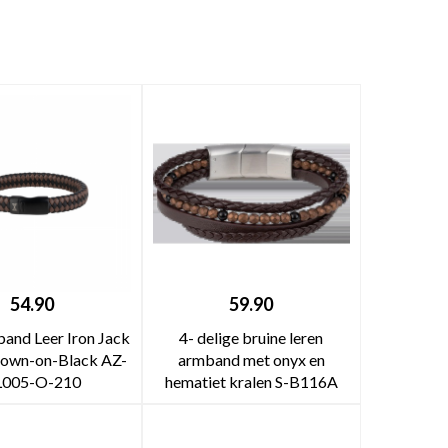
54.90
59.90
and Leer Iron Jack
4- delige bruine leren
rown-on-Black AZ-
armband met onyx en
L005-O-210
hematiet kralen S-B116A