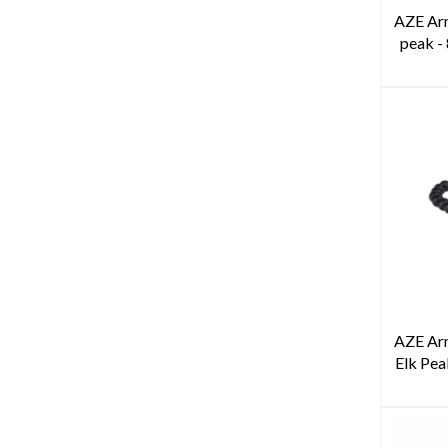
AZE Ar
peak 
AZE Ar
Elk Pe