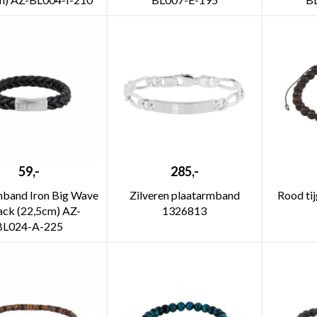
59,-
285,-
band Iron Big Wave
Zilveren plaatarmband
Rood ti
lack (22,5cm) AZ-
1326813
BL024-A-225