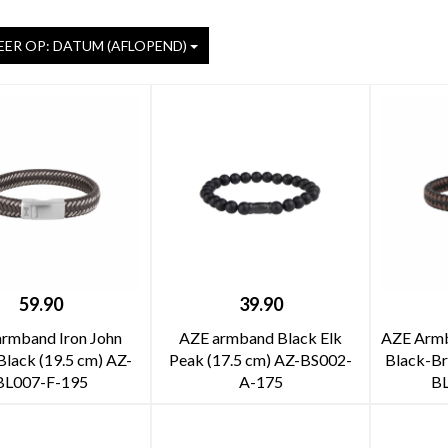
ER OP: DATUM (AFLOPEND)
59.90
39.90
rmband Iron John
AZE armband Black Elk
AZE Armb
Black (19.5 cm) AZ-
Peak (17.5 cm) AZ-BS002-
Black-B
BL007-F-195
A-175
B