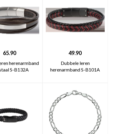
65.90
49.90
leren herenarmband
Dubbele leren
staal S-B132A
herenarmband S-B101A