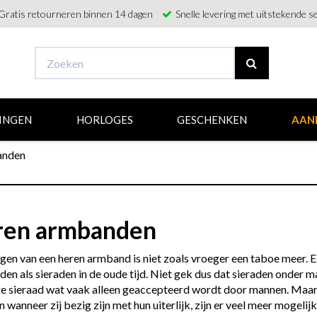
Gratis retourneren binnen 14 dagen
Snelle levering met uitstekende se
INGEN
HORLOGES
GESCHENKEN
AAN
anden
ren armbanden
gen van een heren armband is niet zoals vroeger een taboe meer. 
en als sieraden in de oude tijd. Niet gek dus dat sieraden onder ma
ge sieraad wat vaak alleen geaccepteerd wordt door mannen. Maar i
wanneer zij bezig zijn met hun uiterlijk, zijn er veel meer mogelij