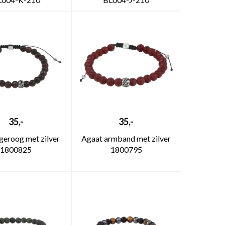
35,-
35,-
jgeroog met zilver
Agaat armband met zilver
1800825
1800795