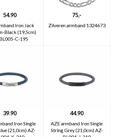
54.90
75,-
mband Iron Jack
Zilveren armband 1324673
n-Black (19,5cm)
BL005-C-195
39.90
44.90
band Iron Single
AZE armband Iron Single
Blue (21,0cm) AZ-
String Grey (21,0cm) AZ-
L004-K-210
BL004-J-210