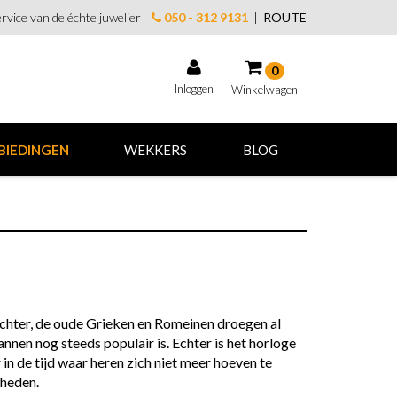
rvice van de échte juwelier
050 - 312 9131
|
ROUTE
0
Inloggen
Winkelwagen
Winkelwagen
BIEDINGEN
WEKKERS
BLOG
Uw winkelwagen is leeg.
Vul hem met producten.
Echter, de oude Grieken en Romeinen droegen al
nnen nog steeds populair is. Echter is het
horloge
n de tijd waar heren zich niet meer hoeven te
kheden.