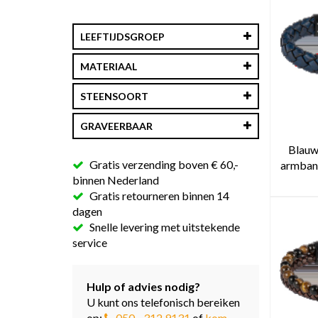
LEEFTIJDSGROEP
MATERIAAL
STEENSOORT
GRAVEERBAAR
Blauw
Gratis verzending boven € 60,-
armband
binnen Nederland
Gratis retourneren binnen 14
dagen
Snelle levering met uitstekende
service
Hulp of advies nodig?
U kunt ons telefonisch bereiken
op:
050 - 312 9131
of
kom