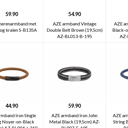
59.90
54.90
 herenarmband met
AZE armband Vintage
AZE ar
oog kralen S-B135A
Double Belt Brown (19,5cm)
Black-o
AZ-BL013-B-195
AZ-
44.90
59.90
rmband Iron Single
AZE armband Iron John
AZE arm
ng Noyer-on-Black
Metal Black (19,5cm) AZ-
String 
m) AZ-BL004-I-210
BL007-E-195
B