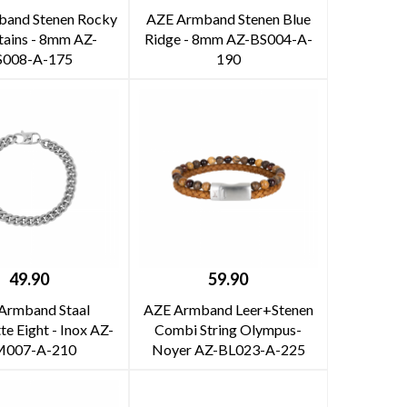
and Stenen Rocky
AZE Armband Stenen Blue
ains - 8mm AZ-
Ridge - 8mm AZ-BS004-A-
S008-A-175
190
49.90
59.90
Armband Staal
AZE Armband Leer+Stenen
e Eight - Inox AZ-
Combi String Olympus-
007-A-210
Noyer AZ-BL023-A-225