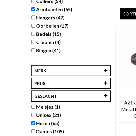
Colliers
(54)
Armbanden
(65)
SORTE
Hangers
(47)
Oorbellen
(17)
Bedels
(15)
Creolen
(4)
Ringen
(41)
MERK
PRIJS
GESLACHT
AZE a
Meisjes
(1)
Metal 
Unisex
(21)
Heren
(65)
Dames
(105)