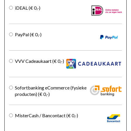
iDEAL
(€ 0
,-
)
PayPal
(€ 0
,-
)
VVV Cadeaukaart
(€ 0
,-
)
Sofortbanking eCommerce (fysieke
producten)
(€ 0
,-
)
MisterCash / Bancontact
(€ 0
,-
)