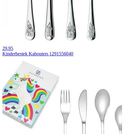
29.95
Kinderbestek Kabouters 1291556040