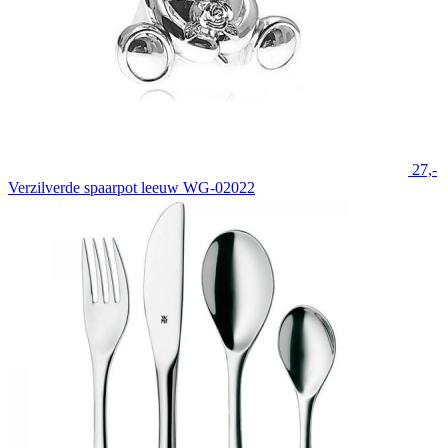
27,-
Verzilverde spaarpot leeuw WG-02022