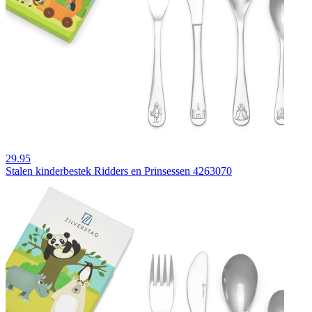
29.95
Stalen kinderbestek Ridders en Prinsessen 4263070