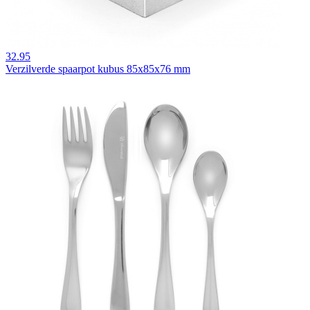
32.95
Verzilverde spaarpot kubus 85x85x76 mm