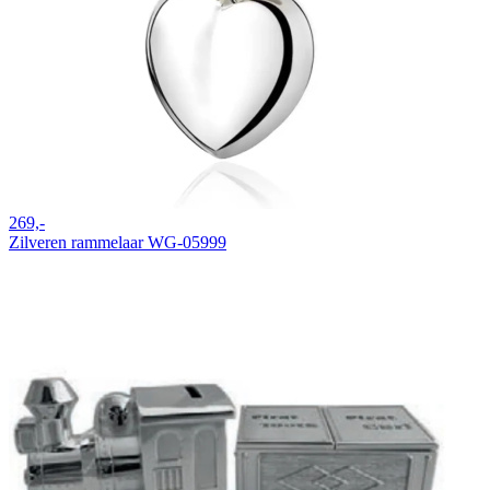
269,-
Zilveren rammelaar WG-05999