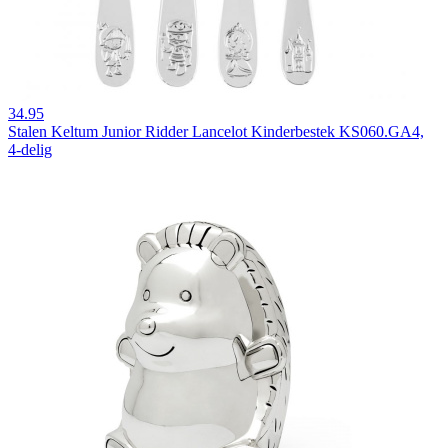
34.95
Stalen Keltum Junior Ridder Lancelot Kinderbestek KS060.GA4,
4-delig