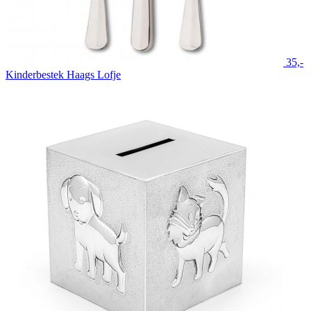
35,-
Kinderbestek Haags Lofje