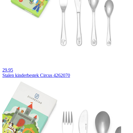
29.95
Stalen kinderbestek Circus 4262070