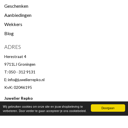
Geschenken
Aanbiedingen
Wekkers
Blog
ADRES
Herestraat 4
9711LJ Groningen
T: 050 - 312 9131
E:
info@juwelierrepko.nl
KvK: 02046195
Juwelier Repko
Beoordeling door klanten :
9,4
/
10
-
152
beoordelingen
Wij gebruiken cookies om onze site en jouw shopbeleving te
Doorgaan
verbeteren. Door verder te gaan accepteer je ons cookiebeleid.