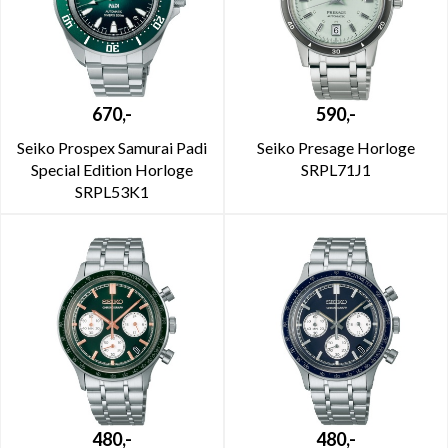
670,-
590,-
Seiko Prospex Samurai Padi
Seiko Presage Horloge
Special Edition Horloge
SRPL71J1
SRPL53K1
480,-
480,-