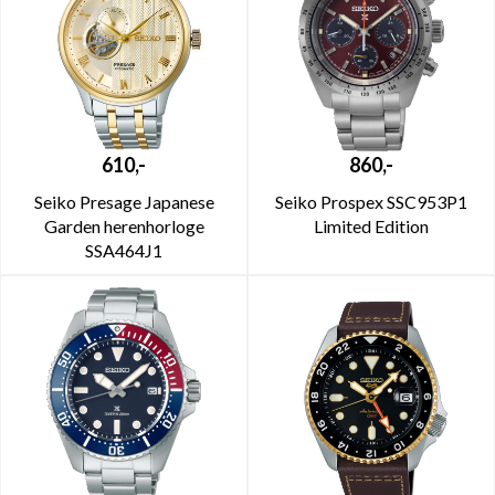
610,-
860,-
Seiko Presage Japanese
Seiko Prospex SSC953P1
Garden herenhorloge
Limited Edition
SSA464J1