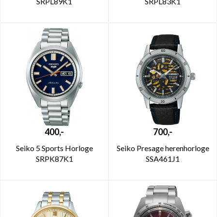
SRPL89K1
SRPL83K1
400,-
700,-
Seiko 5 Sports Horloge
Seiko Presage herenhorloge
SRPK87K1
SSA461J1