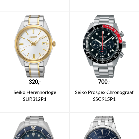
320,-
700,-
Seiko Herenhorloge
Seiko Prospex Chronograaf
SUR312P1
SSC915P1