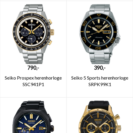
790,-
390,-
Seiko Prospex herenhorloge
Seiko 5 Sports herenhorloge
SSC941P1
SRPK99K1