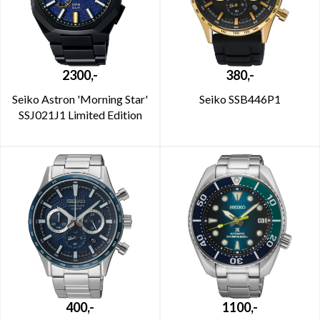
2300,-
380,-
Seiko Astron 'Morning Star'
Seiko SSB446P1
SSJ021J1 Limited Edition
400,-
1100,-