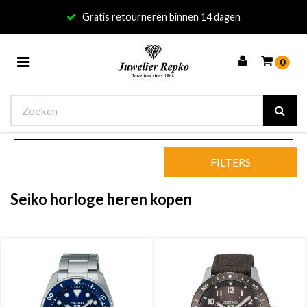
Gratis retourneren binnen 14 dagen
Toggle
0
navigation
Winkelwagen
FILTERS
Uw winkelwagen is leeg.
Seiko horloge heren kopen
Vul hem met producten.