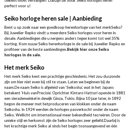
telkens moet vervangen? Danzijn de Solar Seiko horloges heren
perfect voor u!
Seiko horloge heren sale | Aanbieding
Bent u op zoek naar een goedkoop herenhorloge van het merkSeiko?
Bij Juwelier Repko vindt u meerdere Seiko horloges voor heren in
desale. Aanbiedingen die u nergens anders tegen komt tot wel 35%
korting. Kom nuuw Seiko herenhorloge in de sale bij Juwelier Repko en
profiteer van de beste aanbiedingen.
Bekijk hier onze Seiko
horloges in de sale.
Het merk Seiko
Het merk Seiko kent een prachtige geschiedenis. Het zou duszonde
zijn om hier niet even bij stil te staan. Laten we beginnen bij de
naam.De naam Seiko is afgeleid van ‘Seikosha’, wat in het Japans
betekent ‘Huis vanPrecisie’. Oprichter Kintaro Hattori opende in 1881
een sieradenwinkel in dewijk Ginza, Tokio. Bijna 10 jaar later, in 1892
begon de meneer met hetproduceren van klokken onder de naam
Seikosha. In 1924 werden de horloges pasverkocht onder de naam
Seiko. Wellicht om internationaal meer bekendheid tecreëren. Door de
unieke stijl en herkomst zijn de Seiko horloges zeer geliefd.Daarbij is
het krachtige merk Seiko al sinds het begin toonaangevend en één