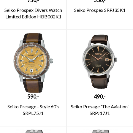
750,-
530,-
Seiko Prospex Divers Watch
Seiko Prospex SRPJ35K1
Limited Edition HBB002K1
590,-
490,-
Seiko Presage - Style 60's
Seiko Presage 'The Aviation'
SRPL75J1
SRPJ17J1