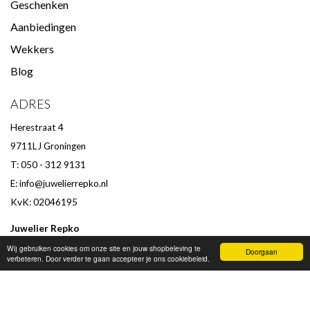
Geschenken
Aanbiedingen
Wekkers
Blog
ADRES
Herestraat 4
9711LJ Groningen
T: 050 - 312 9131
E:
info@juwelierrepko.nl
KvK: 02046195
Juwelier Repko
Beoordeling door klanten :
9,4
/
10
-
152
beoordelingen
Wij gebruiken cookies om onze site en jouw shopbeleving te
Doorgaan
verbeteren. Door verder te gaan accepteer je ons cookiebeleid.