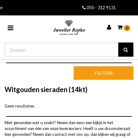
050 - 312 9131
Toggle
0
navigation
Winkelwagen
FILTERS
Uw winkelwagen is leeg.
Witgouden sieraden (14kt)
Vul hem met producten.
Geen resultaten.
Niet gevonden wat u zoekt? Neem dan eens een kijkje in het
assortiment van één van onze leveranciers. Heeft u uw droomsieraad
hier gevonden? Neem dan contact met ons op, dan kijken wij graag of