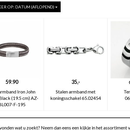
ER OP: DATUM (AFLOPEND)
59.90
35,-
rmband Iron John
Stalen armband met
Ten
Black (19.5 cm) AZ-
koningsschakel 65.02454
06
BL007-F-195
vonden wat u zoekt? Neem dan eens een kijkje in het assortiment v