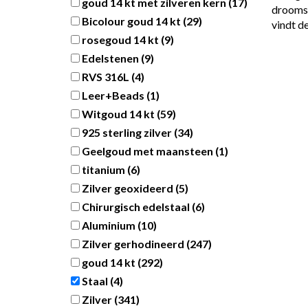
goud 14 kt met zilveren kern
(17)
droomsi
Bicolour goud 14 kt
(29)
vindt de
rosegoud 14 kt
(9)
Edelstenen
(9)
RVS 316L
(4)
Leer+Beads
(1)
Witgoud 14 kt
(59)
925 sterling zilver
(34)
Geelgoud met maansteen
(1)
titanium
(6)
Zilver geoxideerd
(5)
Chirurgisch edelstaal
(6)
Aluminium
(10)
Zilver gerhodineerd
(247)
goud 14 kt
(292)
Staal
(4)
Zilver
(341)