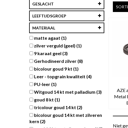
GESLACHT
SORTE
LEEFTIJDSGROEP
MATERIAAL
matte agaat
(1)
zilver verguld (geel)
(1)
9 karaat geel
(3)
Gerhodineerd zilver
(8)
bicolour goud 9 kt
(1)
Leer - topgrain kwaliteit
(4)
PU-leer
(1)
AZE a
Witgoud 14 kt met palladium
(3)
Metal 
goud 8 kt
(1)
tricolour goud 14 kt
(2)
bicolour goud 14 kt met zilveren
kern
(2)
Niet ge