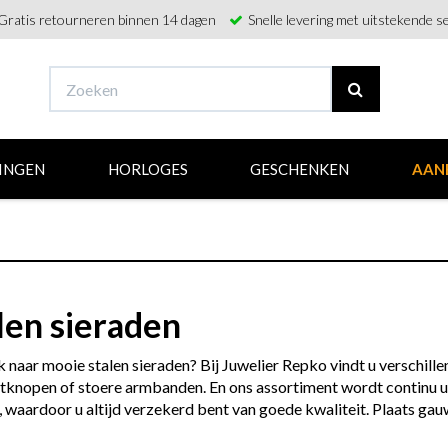
Gratis retourneren binnen 14 dagen
Snelle levering met uitstekende se
INGEN
HORLOGES
GESCHENKEN
AAN
len sieraden
 naar mooie stalen sieraden? Bij Juwelier Repko vindt u verschillen
knopen of stoere armbanden. En ons assortiment wordt continu uit
 waardoor u altijd verzekerd bent van goede kwaliteit. Plaats gauw