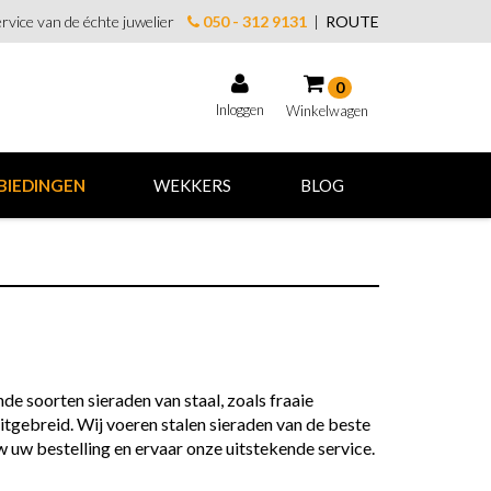
rvice van de échte juwelier
050 - 312 9131
|
ROUTE
0
Inloggen
Winkelwagen
Winkelwagen
BIEDINGEN
WEKKERS
BLOG
Uw winkelwagen is leeg.
Vul hem met producten.
de soorten sieraden van staal, zoals fraaie
gebreid. Wij voeren stalen sieraden van de beste
 uw bestelling en ervaar onze uitstekende service.