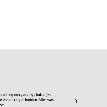
 er hing een gezellige huiselijke
d van de ringen hadden. Alles was
❯
ce!