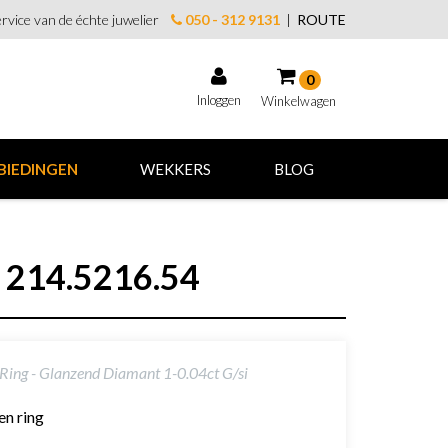
rvice van de échte juwelier
050 - 312 9131
|
ROUTE
0
Inloggen
Winkelwagen
Winkelwagen
BIEDINGEN
WEKKERS
BLOG
Uw winkelwagen is leeg.
Vul hem met producten.
i 214.5216.54
ing - Glanzend Diamant 1-0.04ct G/si
en ring