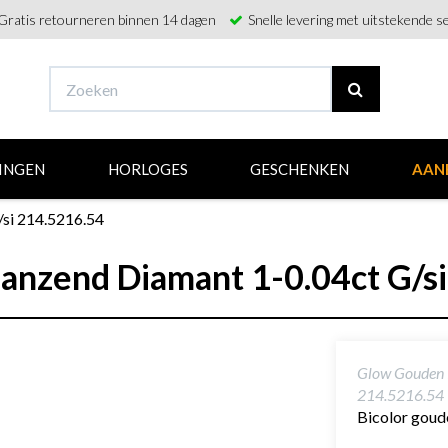
Gratis retourneren binnen 14 dagen
Snelle levering met uitstekende se
INGEN
HORLOGES
GESCHENKEN
AAN
/si 214.5216.54
anzend Diamant 1-0.04ct G/s
Glow Gouden R
214.5216.54
Bicolor goud