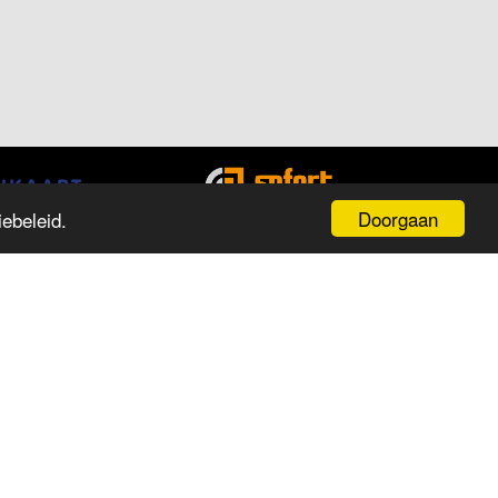
Doorgaan
ebeleid.
PENINGSTIJDEN
ag
Tijd
aandag
13:00 tot 18:00
insdag
09:30 tot 18:00
oensdag
09:30 tot 18:00
onderdag
09:30 tot 18:00