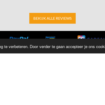
BEKIJK ALLE REVIEWS
g te verbeteren. Door verder te gaan accepteer je ons cooki
ADRES
O
D
Herestraat 4
M
9711LJ Groningen
T: 050 - 312 9131
D
E:
info@juwelierrepko.nl
W
KvK: 02046195
D