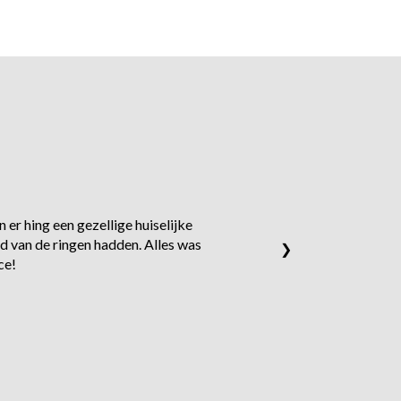
 er hing een gezellige huiselijke
d van de ringen hadden. Alles was
❯
ce!