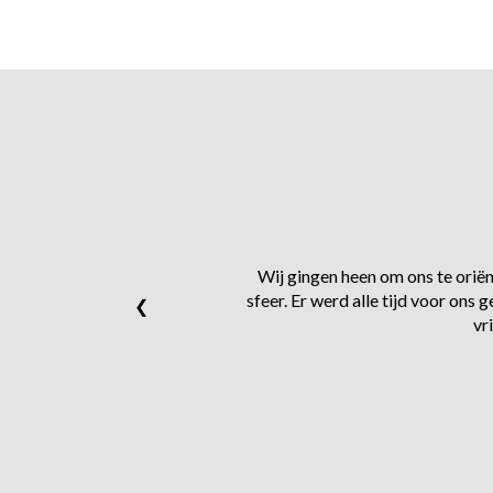
Wij gingen heen om ons te oriënt
sfeer. Er werd alle tijd voor on
❮
vr