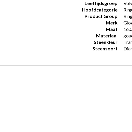
Leeftijdsgroep
Vol
Hoofdcategorie
Rin
Product Group
Ring
Merk
Glo
Maat
16.
Materiaal
gou
Steenkleur
Tra
Steensoort
Dia