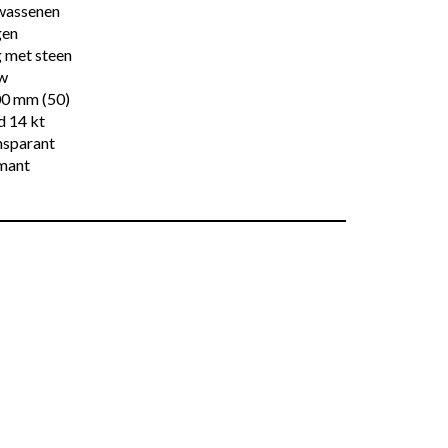
wassenen
gen
 met steen
w
00 mm (50)
d 14 kt
nsparant
mant