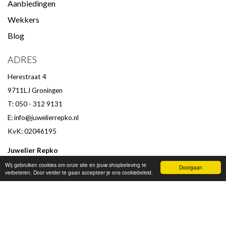
Aanbiedingen
Wekkers
Blog
ADRES
Herestraat 4
9711LJ Groningen
T: 050 - 312 9131
E:
info@juwelierrepko.nl
KvK: 02046195
Juwelier Repko
Beoordeling door klanten :
9,4
/
10
-
152
beoordelingen
Wij gebruiken cookies om onze site en jouw shopbeleving te
Doorgaan
verbeteren. Door verder te gaan accepteer je ons cookiebeleid.
OPENINGSTIJDEN