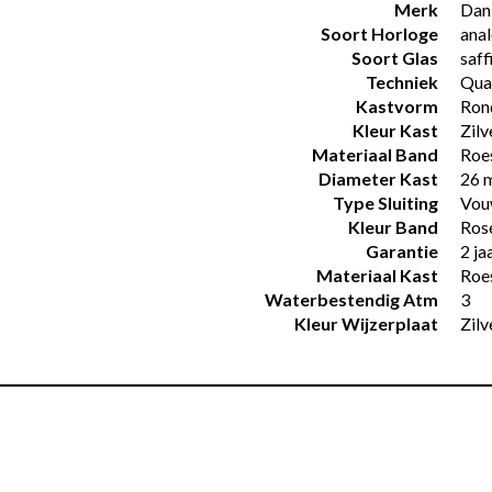
Merk
Dan
Soort Horloge
ana
Soort Glas
saff
Techniek
Qua
Kastvorm
Ron
Kleur Kast
Zilv
Materiaal Band
Roes
Diameter Kast
26 
Type Sluiting
Vou
Kleur Band
Ros
Garantie
2 ja
Materiaal Kast
Roes
Waterbestendig Atm
3
Kleur Wijzerplaat
Zilv