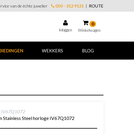
rvice van de échte juwelier
050 - 312 9131
|
ROUTE
0
Inloggen
Winkelwagen
Winkelwagen
BIEDINGEN
WEKKERS
BLOG
Uw winkelwagen is leeg.
Vul hem met producten.
gn IV67Q1072
n Stainless Steel horloge IV67Q1072