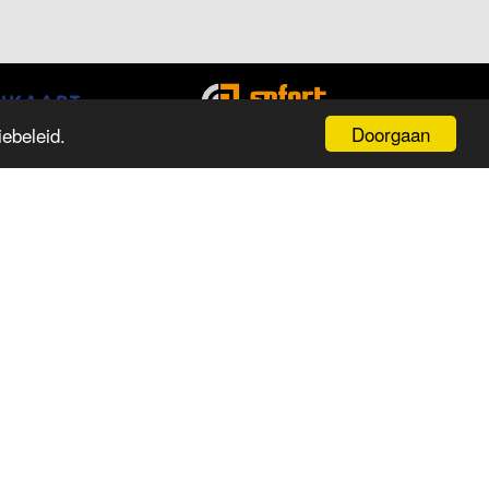
Doorgaan
ebeleid.
PENINGSTIJDEN
ag
Tijd
aandag
13:00 tot 18:00
insdag
09:30 tot 18:00
oensdag
09:30 tot 18:00
onderdag
09:30 tot 18:00
ijdag
09:30 tot 18:00
aterdag
09:30 tot 17:00