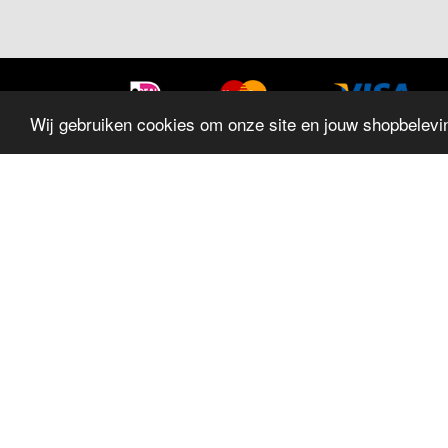
Wij gebruiken cookies om onze site en jouw shopbelevin
SITEMAP
Home
Sieraden
Trouwringen
Horloges
Geschenken
Aanbiedingen
Wekkers