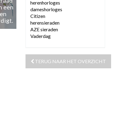
eraad
herenhorloges
n een
dameshorloges
een
Citizen
digt.
herensieraden
AZE sieraden
Vaderdag
TERUG NAAR HET OVERZICHT