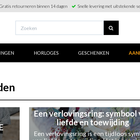
Gratis retourneren binnen 14 dagen
Snelle levering met uitstekende se
INGEN
HORLOGES
GESCHENKEN
AAN
aden
Een verlovingsring: symbool
liefde en toewijding
E
​Een verlovingsring is een tijdloos sy