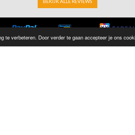
BEKIJK ALLE REVIEWS
g te verbeteren. Door verder te gaan accepteer je ons cooki
ADRES
O
D
Herestraat 4
M
9711LJ Groningen
T: 050 - 312 9131
D
E:
info@juwelierrepko.nl
W
KvK: 02046195
D
Vr
Juwelier Repko
Z
Beoordeling door klanten :
9,4
/
10
-
152