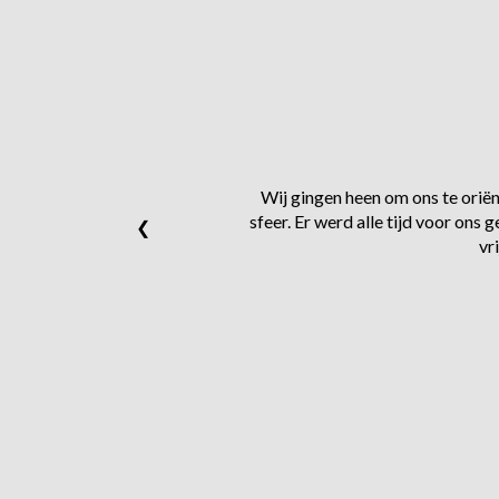
Wij gingen heen om ons te oriënt
sfeer. Er werd alle tijd voor on
❮
vr