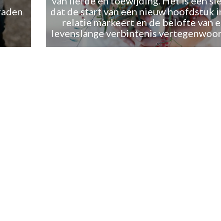
van liefde en toewijding. Het is een si
raden
dat de start van een nieuw hoofdstuk i
relatie markeert en de belofte van 
levenslange verbintenis vertegenwoor
07 August 2026