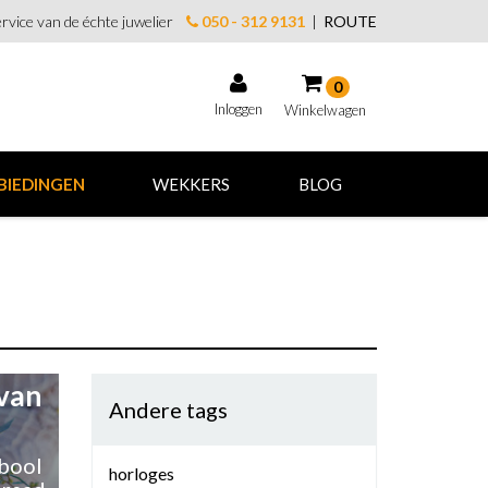
rvice van de échte juwelier
050 - 312 9131
|
ROUTE
0
Inloggen
Winkelwagen
Winkelwagen
BIEDINGEN
WEKKERS
BLOG
Uw winkelwagen is leeg.
Vul hem met producten.
 van
Andere tags
mbool
horloges