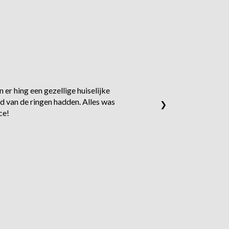
 er hing een gezellige huiselijke
d van de ringen hadden. Alles was
❯
ce!