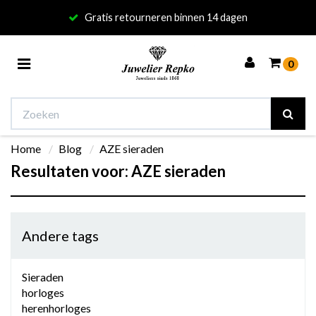
Gratis retourneren binnen 14 dagen
Toggle
0
navigation
Home
Blog
AZE sieraden
Winkelwagen
Resultaten voor: AZE sieraden
Uw winkelwagen is leeg.
Vul hem met producten.
Andere tags
Sieraden
horloges
herenhorloges