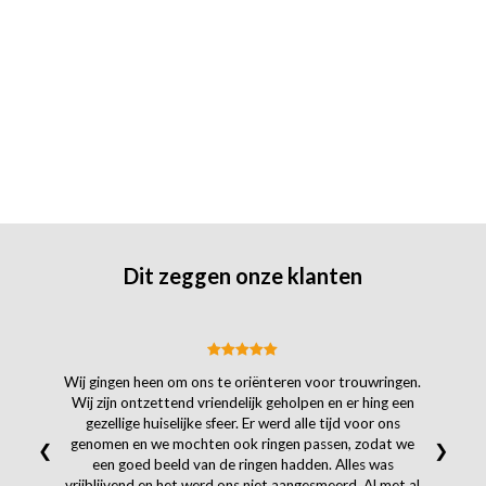
Dit zeggen onze klanten
Wij gingen heen om ons te oriënteren voor trouwringen.
Wij zijn ontzettend vriendelijk geholpen en er hing een
gezellige huiselijke sfeer. Er werd alle tijd voor ons
genomen en we mochten ook ringen passen, zodat we
❮
❯
een goed beeld van de ringen hadden. Alles was
vrijblijvend en het werd ons niet aangesmeerd. Al met al