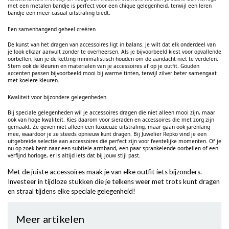
met een metalen bandje is perfect voor een chique gelegenheid, terwijl een leren
bandje een meer casual uitstraling biedt.
Een samenhangend geheel creëren
De kunst van het dragen van accessoires ligt in balans. Je wilt dat elk onderdeel van
je look elkaar aanvult zonder te overheersen. Als je bijvoorbeeld kiest voor opvallende
oorbellen, kun je de ketting minimalistisch houden om de aandacht niet te verdelen.
Stem ook de kleuren en materialen van je accessoires af op je outfit. Gouden
accenten passen bijvoorbeeld mooi bij warme tinten, terwijl zilver beter samengaat
met koelere kleuren.
Kwaliteit voor bijzondere gelegenheden
Bij speciale gelegenheden wil je accessoires dragen die niet alleen mooi zijn, maar
ook van hoge kwaliteit. Kies daarom voor sieraden en accessoires die met zorg zijn
gemaakt. Ze geven niet alleen een luxueuze uitstraling, maar gaan ook jarenlang
mee, waardoor je ze steeds opnieuw kunt dragen. Bij Juwelier Repko vind je een
uitgebreide selectie aan accessoires die perfect zijn voor feestelijke momenten. Of je
nu op zoek bent naar een subtiele armband, een paar sprankelende oorbellen of een
verfijnd horloge,
er is altijd iets dat bij jouw stijl past.
Met de juiste accessoires maak je van elke outfit iets bijzonders.
Investeer in tijdloze stukken die je telkens weer met trots kunt dragen
en straal tijdens elke speciale gelegenheid!
Meer artikelen