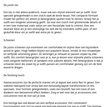
De juiste tas
Een tas is niet alleen praktisch, maar ook een stijlvol element van je outfit. Voor
speciale gelegenheden is een clutch vaak de beste keuze. Het compacte formaat
maakt het perfect om alleen je belangrijkste spullen mee te nemen, terwijl het je
outfit een elegante uitstraling geeft. Ga voor een clutch met glinsterende details of
in een luxe materiaal zoals satijn om een feestelijke look te creëren. Kies een
neutrale kleur als je een veelzijdige tas wilt die bij meerdere outfits past, of een
gedurfde kleur om
je outfit wat extra pit te geven.
Schoenen
De juiste schoenen zijn essentieel om comfortabel en stijlvol door een bijzondere
avond te gaan. Hoge hakken blijven een populaire keuze, omdat ze een vrouwelijke
en verfijnde uitstraling geven. Ze verlengen je silhouet en passen vrijwel bij elke
outfit. Als comfort belangrijker voor je is, kun je kiezen voor stijlvolle platte schoenen,
zoals elegante ballerina’s of sandalen met subtiele details. Het belangrijkste is dat je
schoenen kiest die zowel bij je outfit passen als comfortabel genoeg zijn om de hele
avond te dragen.
De finishing touch
Haaraccessoires zijn de perfecte manier om je kapsel wat extra flair te geven. Een
subtiele haarspeld met strass kan een eenvoudig kapsel transformeren in iets
speciaals. Voor formele gelegenheden, zoals een bruiloft, kan een tiara of een
diadeem een betoverend effect hebben. Zorg er wel voor dat je accessoires niet
concurreren met de rest van je look.
Een horloge kan ook dienen als een verfijnd accessoire. Het combineert
functionaliteit met stijl en voegt een klassiek element toe aan je outfit. Een horloge