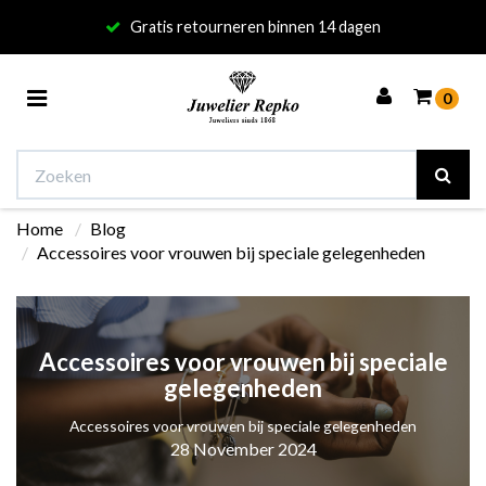
Gratis retourneren binnen 14 dagen
Toggle
0
navigation
Home
Blog
Winkelwagen
Accessoires voor vrouwen bij speciale gelegenheden
Uw winkelwagen is leeg.
Vul hem met producten.
Accessoires voor vrouwen bij speciale
gelegenheden
Accessoires voor vrouwen bij speciale gelegenheden
28 November 2024