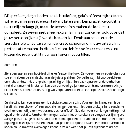
Bij speciale gelegenheden, zoals bruiloften, gala’s of feestelijke diners,
wil je je van je meest elegante kant laten zien. Een prachtige outfit is
natuurlijk belangrijk, maar de accessoires maken de look echt
compleet. Ze geven niet alleen extra flair, maar zorgen er ook voor dat
jouw persoonlijke stijl wordt benadrukt. Denk aan schitterende
sieraden, elegante tassen en de juiste schoenen om jouw uitstraling
perfect af te maken. In dit artikel ontdek je hoe je accessoires kunt
kiezen die jouw outfit naar e
en hoger niveau tillen.
Sieraden
Sieraden spelen een hoofdrol bij elke feestelijke look. Ze voegen een vleugje glamour
toe en trekken de aandacht naar de juiste plekken. Oorbellen zijn bijvoorbeeld een
onmisbaar detail dat je gezicht prachtig omlijst. Een paar sprankelende oorbellen
met diamanten of kristallen kan een eenvoudige jurk meteen transformeren. Als je
echter een subtielere uitstraling wilt, zijn pareloorbellen een tijdloze keuze die altijd
stijlvol is.
Een ketting kan eveneens een krachtig accessoire zijn. Voor een jurk met een lage
halslijn is een choker of een subtiele hanger perfect. Het benadrukt je hals zonder te
overheersen. Wil je een wat dramatischer effect? Kies dan voor een lange ketting met
opvallende details. Armbanden mogen zeker niet ontbreken; ze voegen verfijning toe
aan je polsen. Of je nu kiest voor een dunne gouden armband of een met edelstenen
ingelegd ontwerp, het is een detail dat je look compleet maakt. Een mooie
armband
kopen
zal je moeten overwegen zodat je zeker weet dat je iets bijzonders draagt.