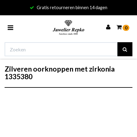
Gratis retourneren binnen 14 dagen
Toggle
0
navigation
Zilveren oorknoppen met zirkonia
Winkelwagen
1335380
Uw winkelwagen is leeg.
Vul hem met producten.