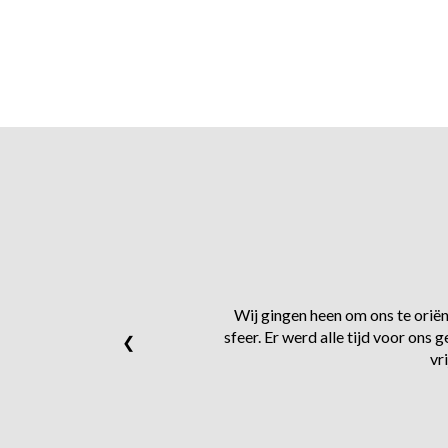
Wij gingen heen om ons te oriënt
sfeer. Er werd alle tijd voor on
❮
vr