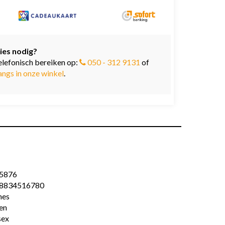
ies nodig?
elefonisch bereiken op:
050 - 312 9131
of
angs in onze winkel
.
5876
8834516780
es
en
sex