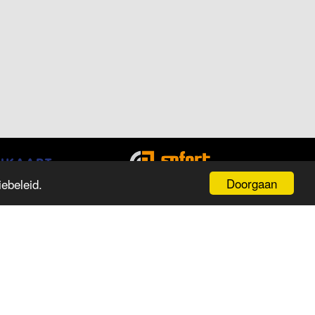
Doorgaan
ebeleid.
PENINGSTIJDEN
ag
Tijd
aandag
13:00 tot 18:00
insdag
09:30 tot 18:00