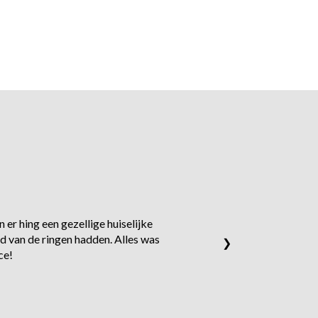
 er hing een gezellige huiselijke
d van de ringen hadden. Alles was
❯
ce!