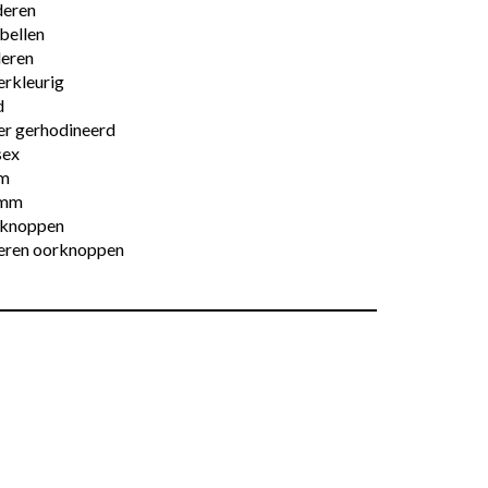
deren
bellen
deren
erkleurig
d
er gerhodineerd
sex
m
 mm
knoppen
veren oorknoppen