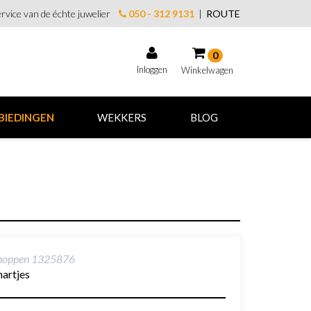
rvice van de échte juwelier
050 - 312 9131
|
ROUTE
0
Inloggen
Winkelwagen
Winkelwagen
BIEDINGEN
WEKKERS
BLOG
Uw winkelwagen is leeg.
Vul hem met producten.
knoppen 1325876
artjes