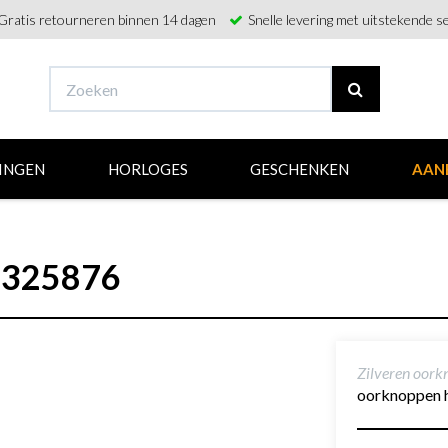
Gratis retourneren binnen 14 dagen
Snelle levering met uitstekende se
INGEN
HORLOGES
GESCHENKEN
AAN
1325876
Zilveren oor
oorknoppen h