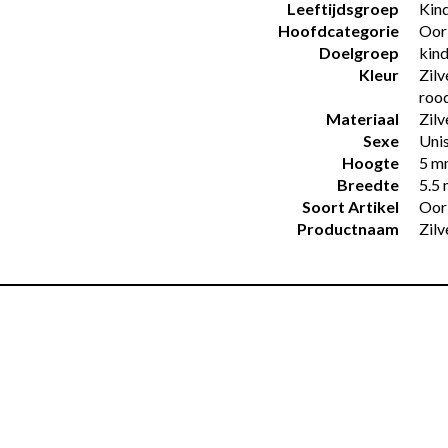
Leeftijdsgroep
Kin
Hoofdcategorie
Oor
Doelgroep
kin
Kleur
Zilv
roo
Materiaal
Zilv
Sexe
Uni
Hoogte
5 m
Breedte
5.5
Soort Artikel
Oor
Productnaam
Zil