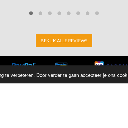
BEKIJK ALLE REVIEWS
g te verbeteren. Door verder te gaan accepteer je ons cooki
ADRES
O
D
Herestraat 4
M
9711LJ Groningen
T: 050 - 312 9131
D