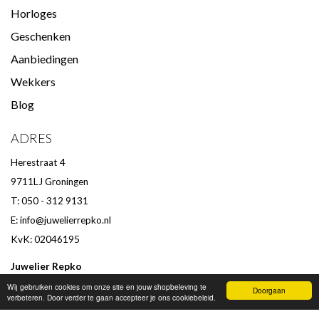
Horloges
Geschenken
Aanbiedingen
Wekkers
Blog
ADRES
Herestraat 4
9711LJ Groningen
T: 050 - 312 9131
E:
info@juwelierrepko.nl
KvK: 02046195
Juwelier Repko
Beoordeling door klanten :
9,4
/
10
-
152
beoordelingen
Wij gebruiken cookies om onze site en jouw shopbeleving te
Doorgaan
verbeteren. Door verder te gaan accepteer je ons cookiebeleid.