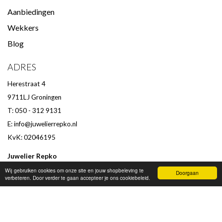
Aanbiedingen
Wekkers
Blog
ADRES
Herestraat 4
9711LJ Groningen
T: 050 - 312 9131
E:
info@juwelierrepko.nl
KvK: 02046195
Juwelier Repko
Beoordeling door klanten :
9,4
/
10
-
152
beoordelingen
Wij gebruiken cookies om onze site en jouw shopbeleving te
Doorgaan
verbeteren. Door verder te gaan accepteer je ons cookiebeleid.