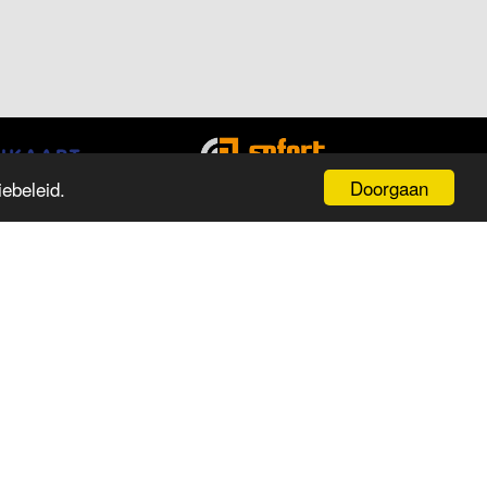
Doorgaan
ebeleid.
PENINGSTIJDEN
ag
Tijd
aandag
13:00 tot 18:00
insdag
09:30 tot 18:00
oensdag
09:30 tot 18:00
onderdag
09:30 tot 18:00
ijdag
09:30 tot 18:00