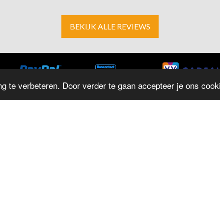
BEKIJK ALLE REVIEWS
g te verbeteren. Door verder te gaan accepteer je ons cooki
ADRES
O
D
Herestraat 4
M
9711LJ Groningen
T: 050 - 312 9131
D
E:
info@juwelierrepko.nl
W
KvK: 02046195
D
Vr