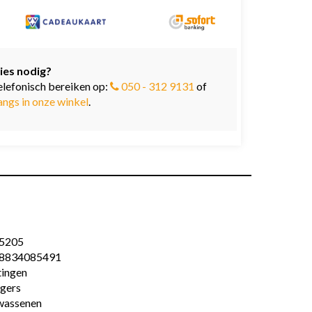
ies nodig?
elefonisch bereiken op:
050 - 312 9131
of
angs in onze winkel
.
5205
8834085491
tingen
gers
wassenen