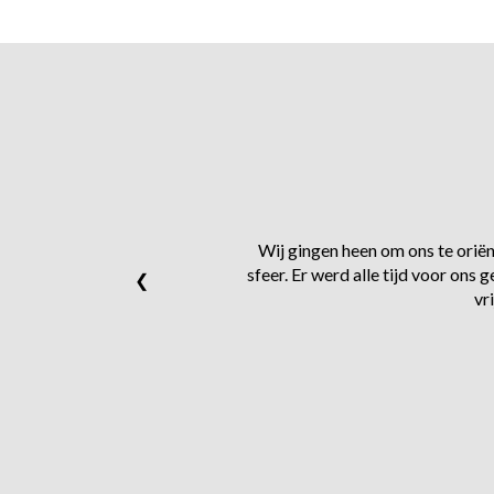
Wij gingen heen om ons te oriënt
sfeer. Er werd alle tijd voor on
❮
vr