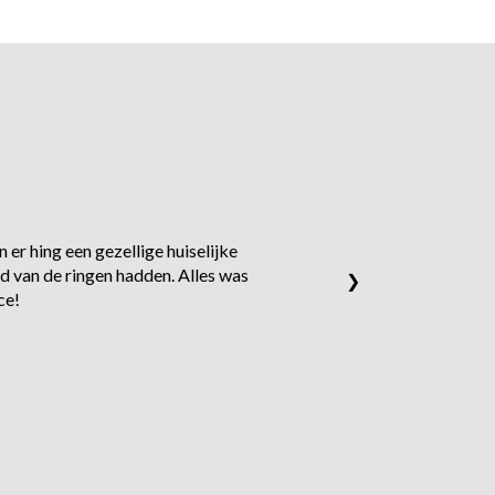
 er hing een gezellige huiselijke
d van de ringen hadden. Alles was
❯
ce!