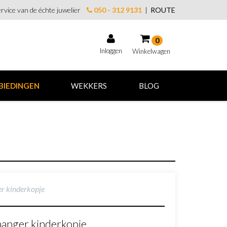
rvice van de échte juwelier
050 - 312 9131
|
ROUTE
0
Inloggen
Winkelwagen
Winkelwagen
BIEDINGEN
WEKKERS
BLOG
Uw winkelwagen is leeg.
Vul hem met producten.
er kinderkopje
hanger kinderkopje