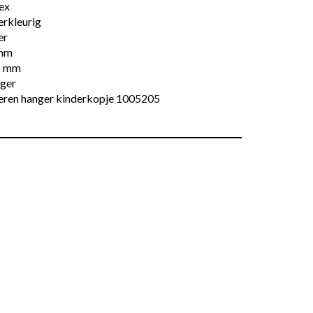
ex
erkleurig
er
mm
5 mm
ger
veren hanger kinderkopje 1005205