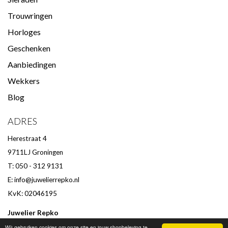
Trouwringen
Horloges
Geschenken
Aanbiedingen
Wekkers
Blog
ADRES
Herestraat 4
9711LJ Groningen
T: 050 - 312 9131
E:
info@juwelierrepko.nl
KvK: 02046195
Juwelier Repko
Beoordeling door klanten :
9,4
/
10
-
152
beoordelingen
Wij gebruiken cookies om onze site en jouw shopbeleving te