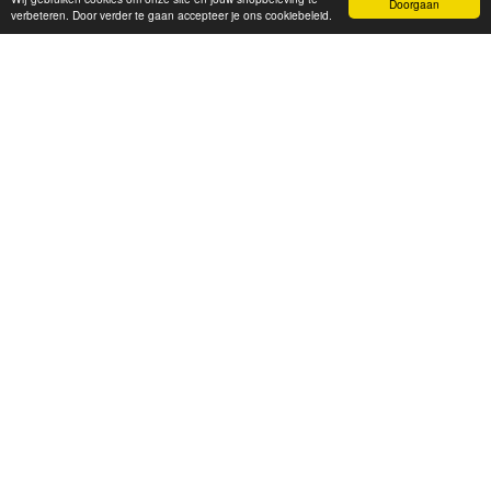
Doorgaan
verbeteren. Door verder te gaan accepteer je ons cookiebeleid.
OPENINGSTIJDEN
Dag
Tijd
Maandag
13:00 tot 18:00
Dinsdag
09:30 tot 18:00
Woensdag
09:30 tot 18:00
Donderdag
09:30 tot 18:00
Vrijdag
09:30 tot 18:00
Zaterdag
09:30 tot 17:00
Over ons
|
Privacy
|
Garantie
|
Ruilen en retourneren
|
Algemene voorwaarden
|
Links