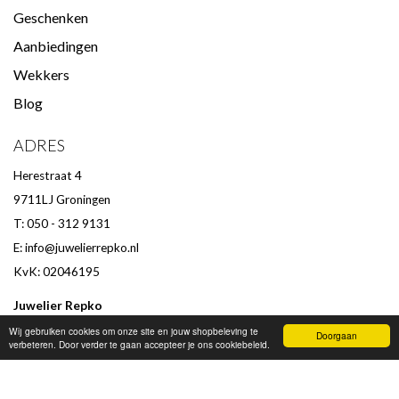
Geschenken
Aanbiedingen
Wekkers
Blog
ADRES
Herestraat 4
9711LJ Groningen
T: 050 - 312 9131
E:
info@juwelierrepko.nl
KvK: 02046195
Juwelier Repko
Beoordeling door klanten :
9,4
/
10
-
152
beoordelingen
Wij gebruiken cookies om onze site en jouw shopbeleving te
Doorgaan
verbeteren. Door verder te gaan accepteer je ons cookiebeleid.