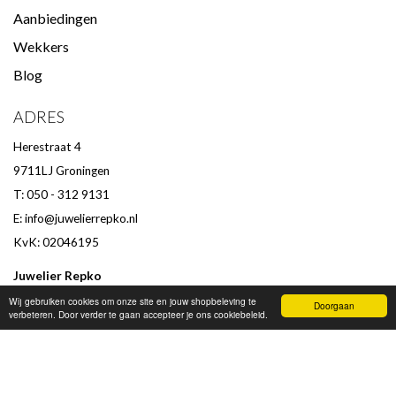
Aanbiedingen
Wekkers
Blog
ADRES
Herestraat 4
9711LJ Groningen
T: 050 - 312 9131
E:
info@juwelierrepko.nl
KvK: 02046195
Juwelier Repko
Beoordeling door klanten :
9,4
/
10
-
152
beoordelingen
Wij gebruiken cookies om onze site en jouw shopbeleving te
Doorgaan
verbeteren. Door verder te gaan accepteer je ons cookiebeleid.
OPENINGSTIJDEN