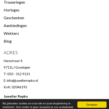
Trouwringen
Horloges
Geschenken
Aanbiedingen
Wekkers
Blog
ADRES
Herestraat 4
9711LJ Groningen
T: 050 - 312 9131
E:
info@juwelierrepko.nl
KvK: 02046195
Juwelier Repko
Beoordeling door klanten :
9,4
/
10
-
152
beoordelingen
Wij gebruiken cookies om onze site en jouw shopbeleving te
Doorgaan
verbeteren. Door verder te gaan accepteer je ons cookiebeleid.