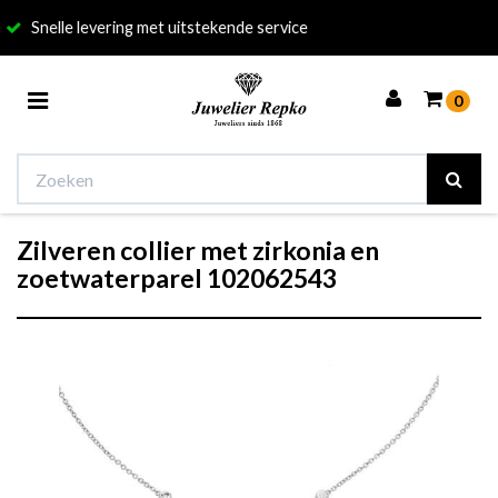
itstekende service
050 - 312
Toggle
0
navigation
Zilveren collier met zirkonia en
Winkelwagen
zoetwaterparel 102062543
Uw winkelwagen is leeg.
Vul hem met producten.