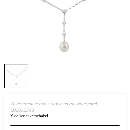
Zilveren collier met zirkonia en zoetwaterparel
102062543
Y-collier ankerschakel