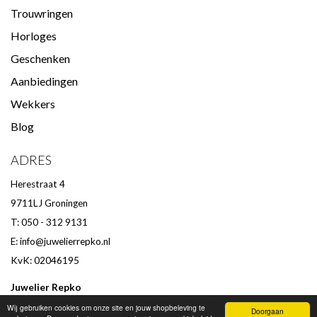
Trouwringen
Horloges
Geschenken
Aanbiedingen
Wekkers
Blog
ADRES
Herestraat 4
9711LJ Groningen
T: 050 - 312 9131
E:
info@juwelierrepko.nl
KvK: 02046195
Juwelier Repko
Beoordeling door klanten :
9,4
/
10
-
152
beoordelingen
Wij gebruiken cookies om onze site en jouw shopbeleving te
Doorgaan