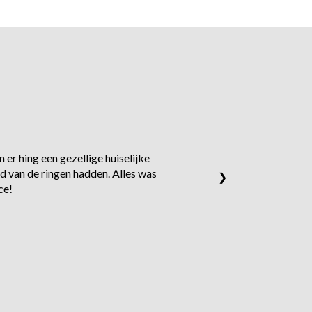
 er hing een gezellige huiselijke
d van de ringen hadden. Alles was
❯
ce!