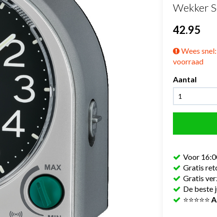
Wekker 
42.95
Wees snel: 
voorraad
Aantal
Voor 16:0
Gratis re
Gratis ve
De beste j
⭐⭐⭐⭐⭐
A