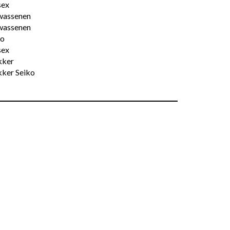
sex
wassenen
wassenen
ko
sex
ker
ker Seiko