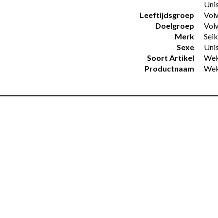
Uni
Leeftijdsgroep
Vol
Doelgroep
Vol
Merk
Sei
Sexe
Uni
Soort Artikel
Wek
Productnaam
Wek