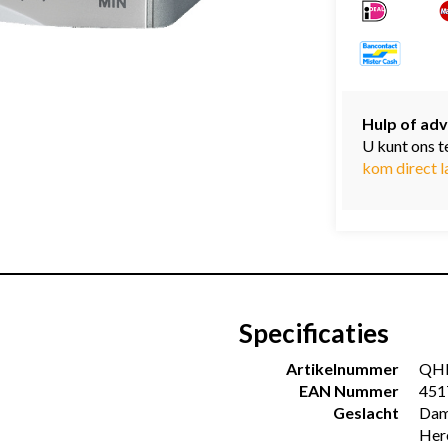
Hulp of adv
U kunt ons t
kom direct l
Specificaties
Artikelnummer
QH
EAN Nummer
451
Geslacht
Dam
Her