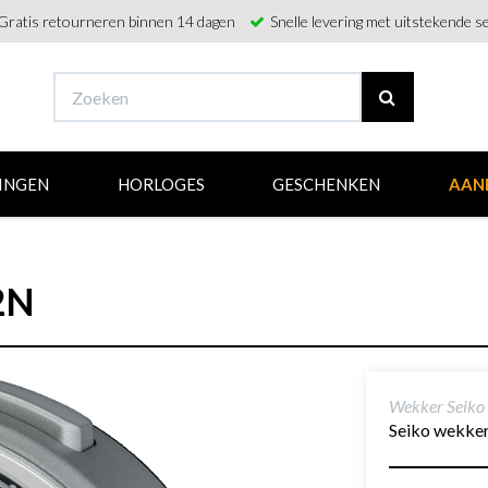
Gratis retourneren binnen 14 dagen
Snelle levering met uitstekende se
INGEN
HORLOGES
GESCHENKEN
AAN
2N
Wekker Seik
Seiko wekke