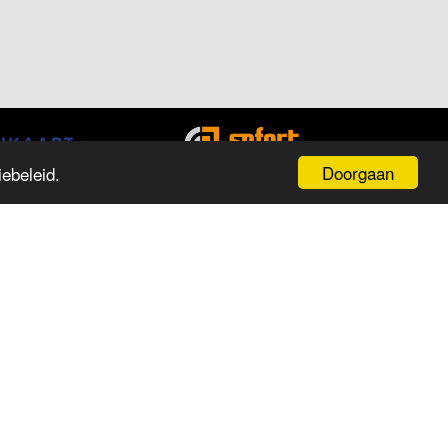
Doorgaan
ebeleid.
PENINGSTIJDEN
ag
Tijd
aandag
13:00 tot 18:00
insdag
09:30 tot 18:00
oensdag
09:30 tot 18:00
onderdag
09:30 tot 18:00
ijdag
09:30 tot 18:00