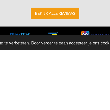
BEKIJK ALLE REVIEWS
g te verbeteren. Door verder te gaan accepteer je ons cooki
ADRES
O
D
Herestraat 4
M
9711LJ Groningen
T: 050 - 312 9131
D
E:
info@juwelierrepko.nl
W
KvK: 02046195
D
Vr