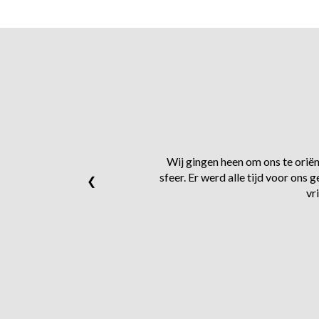
Wij gingen heen om ons te oriënt
sfeer. Er werd alle tijd voor on
❮
vr