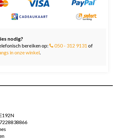
ies nodig?
elefonisch bereiken op:
050 - 312 9131
of
angs in onze winkel
.
E192N
7228838866
es
en