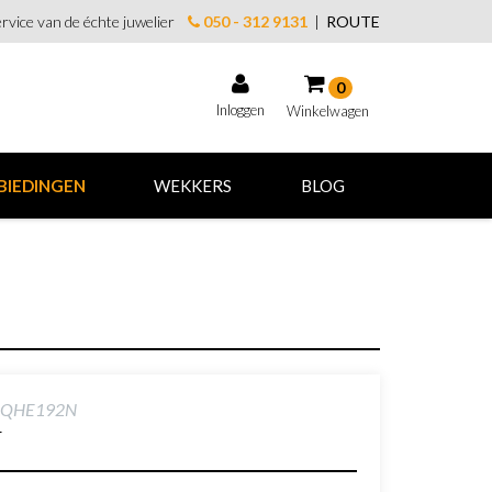
rvice van de échte juwelier
050 - 312 9131
|
ROUTE
0
Inloggen
Winkelwagen
Winkelwagen
BIEDINGEN
WEKKERS
BLOG
Uw winkelwagen is leeg.
Vul hem met producten.
o QHE192N
r