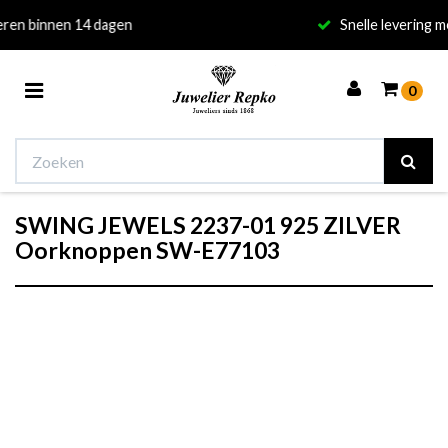
Snelle levering met uitstekende service
Toggle
0
navigation
SWING JEWELS 2237-01 925 ZILVER
Winkelwagen
Oorknoppen SW-E77103
Uw winkelwagen is leeg.
Vul hem met producten.