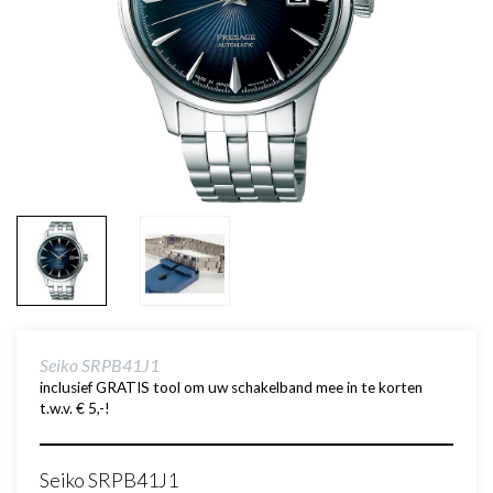
Seiko SRPB41J1
inclusief GRATIS tool om uw schakelband mee in te korten
t.w.v. € 5,-!
Seiko SRPB41J1