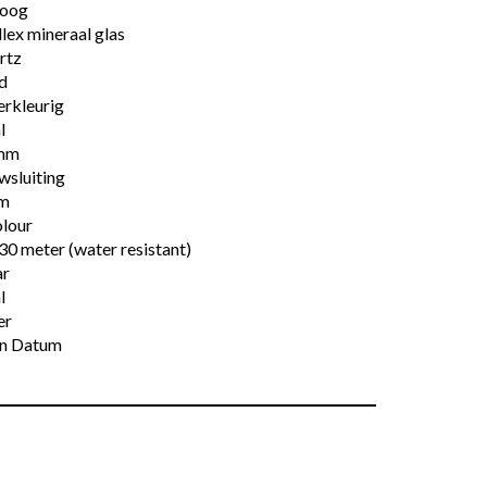
loog
lex mineraal glas
rtz
d
erkleurig
l
mm
wsluiting
m
olour
30 meter (water resistant)
ar
l
er
n Datum