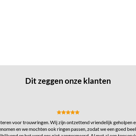
Dit zeggen onze klanten
eren voor trouwringen. Wij zijn ontzettend vriendelijk geholpen en
s genomen en we mochten ook ringen passen, zodat we een goed beel
ijblijvend en het werd ons niet aangesmeerd. Al met al een topservi