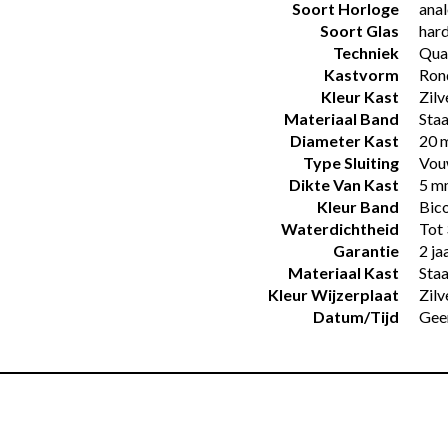
Soort Horloge
ana
Soort Glas
hard
Techniek
Qua
Kastvorm
Ron
Kleur Kast
Zilv
Materiaal Band
Staa
Diameter Kast
20 
Type Sluiting
Vou
Dikte Van Kast
5 m
Kleur Band
Bic
Waterdichtheid
Tot 
Garantie
2 ja
Materiaal Kast
Staa
Kleur Wijzerplaat
Zilv
Datum/tijd
Gee