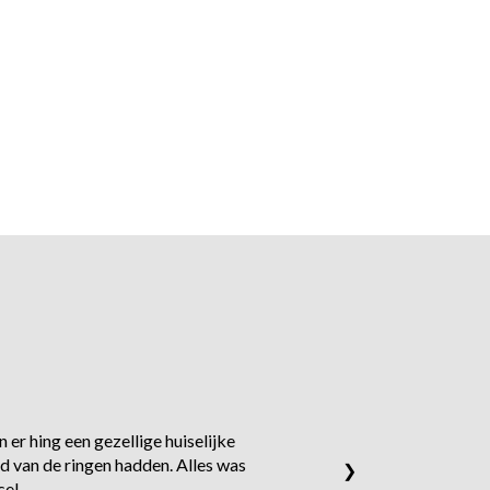
 er hing een gezellige huiselijke
d van de ringen hadden. Alles was
❯
ce!