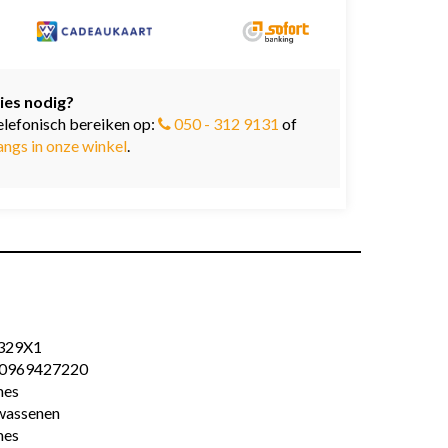
ies nodig?
elefonisch bereiken op:
050 - 312 9131
of
angs in onze winkel
.
329X1
0969427220
es
wassenen
es