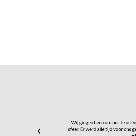
Wij gingen heen om ons te oriënt
sfeer. Er werd alle tijd voor on
❮
vr