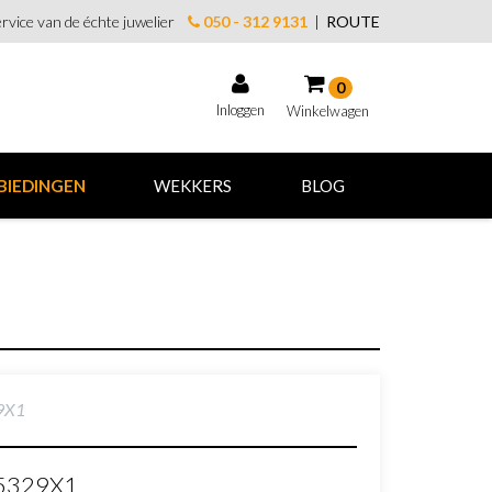
rvice van de échte juwelier
050 - 312 9131
|
ROUTE
0
Inloggen
Winkelwagen
Winkelwagen
BIEDINGEN
WEKKERS
BLOG
Uw winkelwagen is leeg.
Vul hem met producten.
29X1
J5329X1