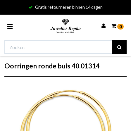
Gratis retourneren binnen 14 dagen
Toggle
0
navigation
Oorringen ronde buis 40.01314
Winkelwagen
Uw winkelwagen is leeg.
Vul hem met producten.