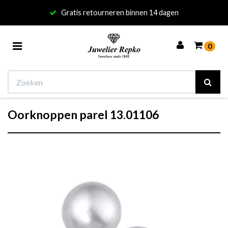
Gratis retourneren binnen 14 dagen
Toggle
0
navigation
Oorknoppen parel 13.01106
Winkelwagen
Uw winkelwagen is leeg.
Vul hem met producten.