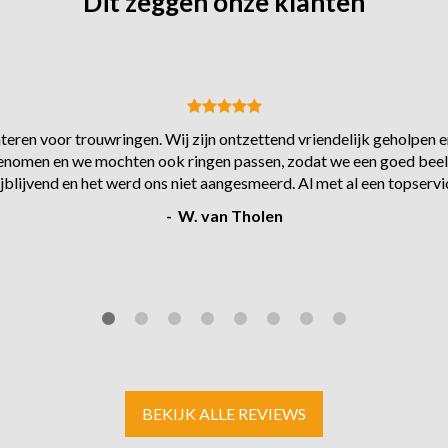
Dit zeggen onze klanten
eren voor trouwringen. Wij zijn ontzettend vriendelijk geholpen en
s genomen en we mochten ook ringen passen, zodat we een goed beel
ijblijvend en het werd ons niet aangesmeerd. Al met al een topservi
- W. van Tholen
BEKIJK ALLE REVIEWS