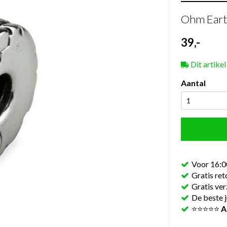
Ohm Eart
39,-
Dit artikel
Aantal
Voor 16:0
Gratis re
Gratis ve
De beste j
⭐⭐⭐⭐⭐
A