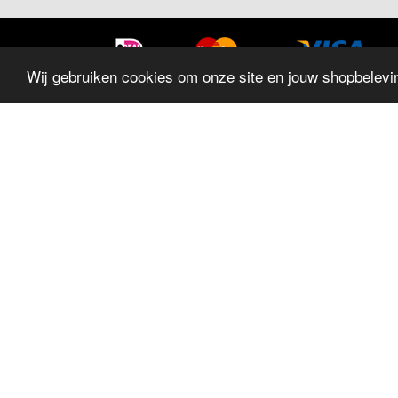
Wij gebruiken cookies om onze site en jouw shopbelevin
SITEMAP
Home
Sieraden
Trouwringen
Horloges
Geschenken
Aanbiedingen
Wekkers
Blog