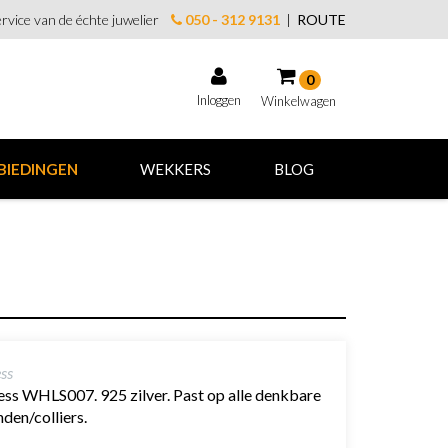
rvice van de échte juwelier
050 - 312 9131
|
ROUTE
0
Inloggen
Winkelwagen
Winkelwagen
BIEDINGEN
WEKKERS
BLOG
Uw winkelwagen is leeg.
Vul hem met producten.
ss
ss WHLS007. 925 zilver. Past op alle denkbare
den/colliers.