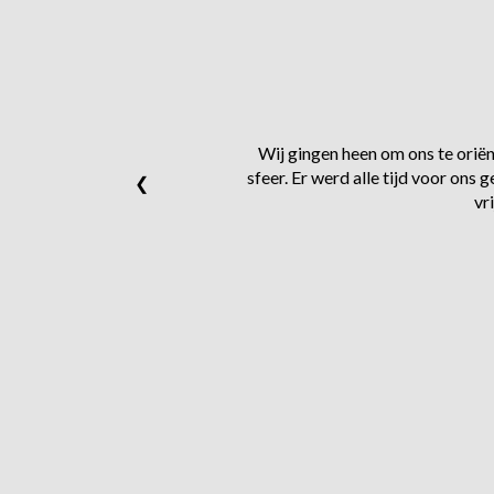
Wij gingen heen om ons te oriënt
sfeer. Er werd alle tijd voor on
❮
vr