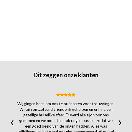
Dit zeggen onze klanten
Wij gingen heen om ons te oriënteren voor trouwringen.
Wij zijn ontzettend vriendelijk geholpen en er hing een
gezellige huiselijke sfeer. Er werd alle tijd voor ons
genomen en we mochten ook ringen passen, zodat we
❮
❯
een goed beeld van de ringen hadden. Alles was
vrijblijvend en het werd ons niet aangesmeerd. Al met al