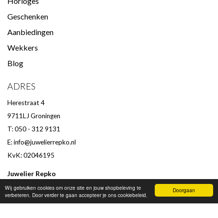
Horloges
Geschenken
Aanbiedingen
Wekkers
Blog
ADRES
Herestraat 4
9711LJ Groningen
T: 050 - 312 9131
E:
info@juwelierrepko.nl
KvK: 02046195
Juwelier Repko
Beoordeling door klanten :
9,4
/
10
-
152
beoordelingen
Wij gebruiken cookies om onze site en jouw shopbeleving te
Doorgaan
verbeteren. Door verder te gaan accepteer je ons cookiebeleid.