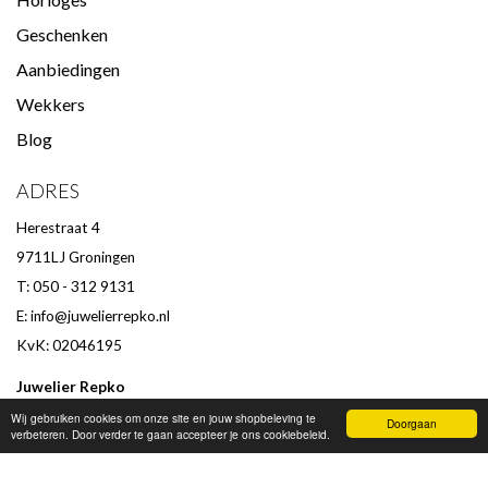
Geschenken
Aanbiedingen
Wekkers
Blog
ADRES
Herestraat 4
9711LJ Groningen
T: 050 - 312 9131
E:
info@juwelierrepko.nl
KvK: 02046195
Juwelier Repko
Beoordeling door klanten :
9,4
/
10
-
152
beoordelingen
Wij gebruiken cookies om onze site en jouw shopbeleving te
Doorgaan
verbeteren. Door verder te gaan accepteer je ons cookiebeleid.