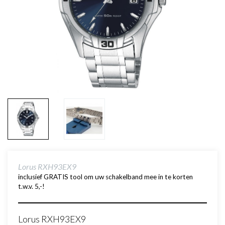
Lorus RXH93EX9
inclusief GRATIS tool om uw schakelband mee in te korten
t.w.v. 5,-!
Lorus RXH93EX9