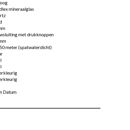
loog
dlex mineraalglas
rtz
d
mm
wsluiting met drukknoppen
 mm
50 meter (spatwaterdicht)
ar
l
l
erkleurig
erkleurig
n Datum