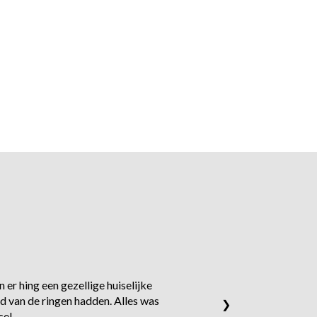
 er hing een gezellige huiselijke
d van de ringen hadden. Alles was
❯
ce!