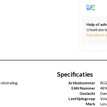
Hulp of adv
U kunt ons t
kom direct l
Specificaties
uitstraling.
Artikelnummer
RG
EAN Nummer
489
Geslacht
Dam
Leeftijdsgroep
Vol
Merk
Lor