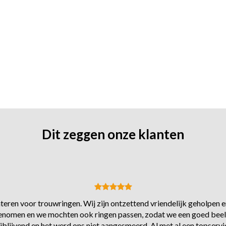
Dit zeggen onze klanten
eren voor trouwringen. Wij zijn ontzettend vriendelijk geholpen en
s genomen en we mochten ook ringen passen, zodat we een goed beel
ijblijvend en het werd ons niet aangesmeerd. Al met al een topservi