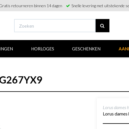
Gratis retourneren binnen 14 dagen
Snelle levering met uitstekende se
INGEN
HORLOGES
GESCHENKEN
AAN
 RG267YX9
Lorus dames 
Lorus dames 