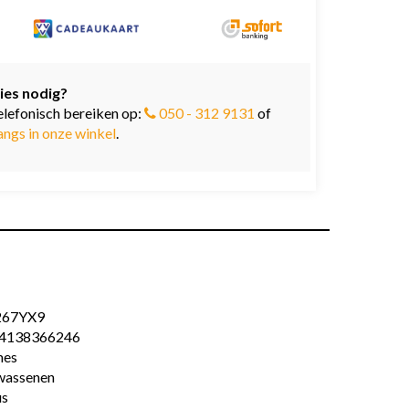
ies nodig?
elefonisch bereiken op:
050 - 312 9131
of
angs in onze winkel
.
267YX9
4138366246
es
wassenen
us