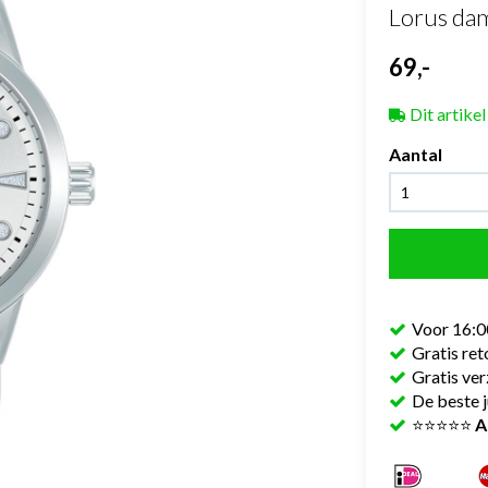
Lorus da
69,-
Dit artikel
Aantal
Voor 16:0
Gratis re
Gratis ve
De beste j
⭐⭐⭐⭐⭐
A