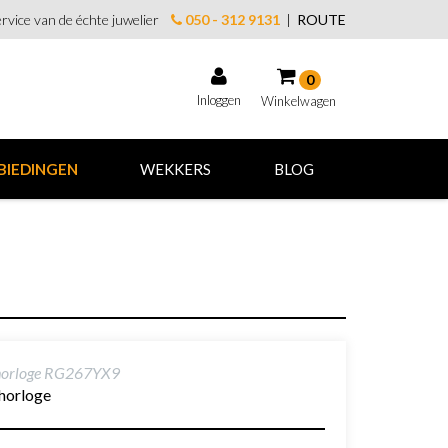
rvice van de échte juwelier
050 - 312 9131
|
ROUTE
0
Inloggen
Winkelwagen
Winkelwagen
BIEDINGEN
WEKKERS
BLOG
Uw winkelwagen is leeg.
Vul hem met producten.
horloge RG267YX9
horloge