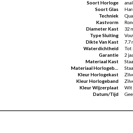
Soort Horloge
ana
Soort Glas
Har
Techniek
Qua
Kastvorm
Ron
Diameter Kast
32 
Type Sluiting
Vou
Dikte Van Kast
7.7
Waterdichtheid
Tot 
Garantie
2 ja
Materiaal Kast
Staa
Materiaal Horlogeband
Staa
Kleur Horlogekast
Zilv
Kleur Horlogeband
Zilv
Kleur Wijzerplaat
Wit
Datum/tijd
Gee