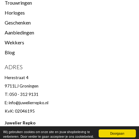
Trouwringen
Horloges
Geschenken
Aanbiedingen
Wekkers
Blog
ADRES
Herestraat 4
9711LJ Groningen
T: 050 - 312 9131
E:
info@juwelierrepko.nl
KvK: 02046195
Juwelier Repko
Beoordeling door klanten :
9,4
/
10
-
152
beoordelingen
Wij gebruiken cookies om onze site en jouw shopbeleving te
Doorgaan
verbeteren. Door verder te gaan accepteer je ons cookiebeleid.