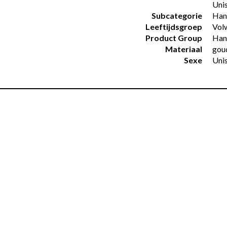
Uni
Subcategorie
Han
Leeftijdsgroep
Vol
Product Group
Han
Materiaal
gou
Sexe
Uni