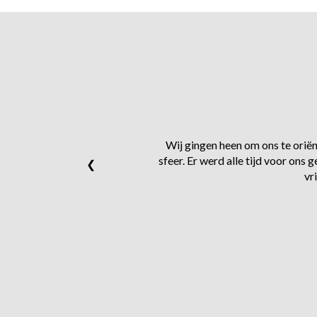
Wij gingen heen om ons te oriënt
sfeer. Er werd alle tijd voor on
❮
vr