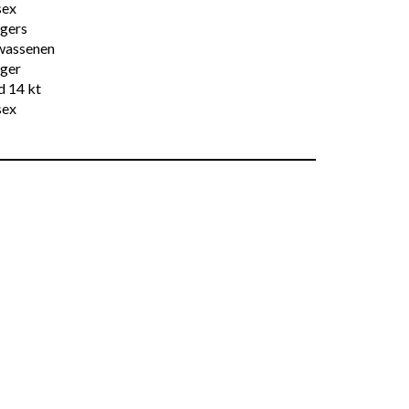
sex
gers
wassenen
ger
d 14 kt
sex