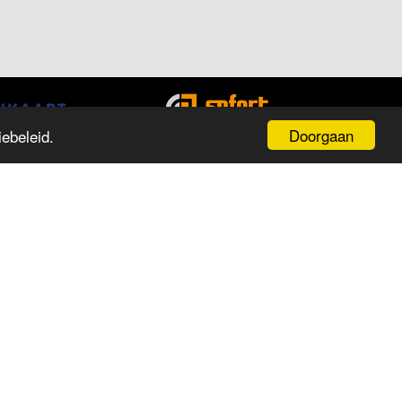
Doorgaan
ebeleid.
PENINGSTIJDEN
ag
Tijd
aandag
13:00 tot 18:00
insdag
09:30 tot 18:00
oensdag
09:30 tot 18:00
onderdag
09:30 tot 18:00
ijdag
09:30 tot 18:00