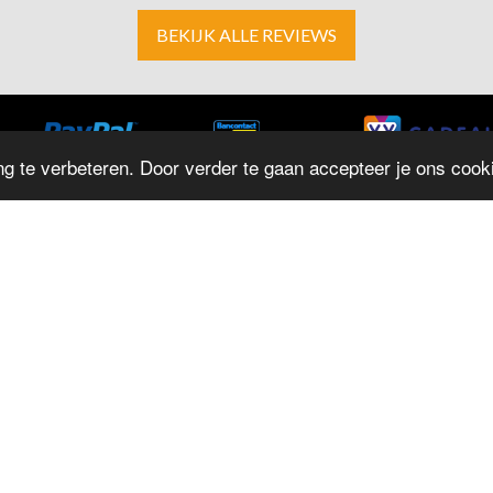
BEKIJK ALLE REVIEWS
g te verbeteren. Door verder te gaan accepteer je ons cooki
ADRES
O
D
Herestraat 4
M
9711LJ Groningen
T: 050 - 312 9131
D
E:
info@juwelierrepko.nl
W
KvK: 02046195
D
Vr
Juwelier Repko