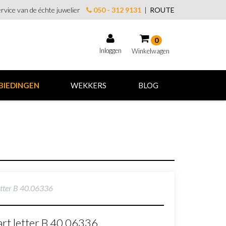
rvice van de échte juwelier
050 - 312 9131
|
ROUTE
0
Inloggen
Winkelwagen
Winkelwagen
BIEDINGEN
WEKKERS
BLOG
Uw winkelwagen is leeg.
Vul hem met producten.
etter B 40.06336
rt letter B 40.06336