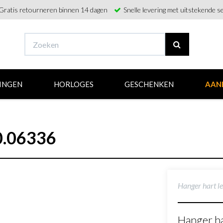
Gratis retourneren binnen 14 dagen
Snelle levering met uitstekende se
INGEN
HORLOGES
GESCHENKEN
AAN
40.06336
Hanger hart l
Hanger ha