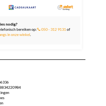
ies nodig?
elefonisch bereiken op:
050 - 312 9131
of
angs in onze winkel
.
06336
8834220984
tingen
es
en