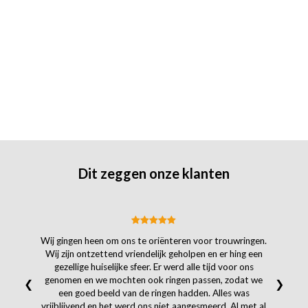
Dit zeggen onze klanten
Wij gingen heen om ons te oriënteren voor trouwringen.
Wij zijn ontzettend vriendelijk geholpen en er hing een
gezellige huiselijke sfeer. Er werd alle tijd voor ons
genomen en we mochten ook ringen passen, zodat we
❮
❯
een goed beeld van de ringen hadden. Alles was
vrijblijvend en het werd ons niet aangesmeerd. Al met al