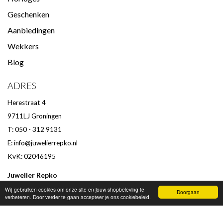
Geschenken
Aanbiedingen
Wekkers
Blog
ADRES
Herestraat 4
9711LJ Groningen
T: 050 - 312 9131
E:
info@juwelierrepko.nl
KvK: 02046195
Juwelier Repko
Beoordeling door klanten :
9,4
/
10
-
152
beoordelingen
Wij gebruiken cookies om onze site en jouw shopbeleving te
Doorgaan
verbeteren. Door verder te gaan accepteer je ons cookiebeleid.