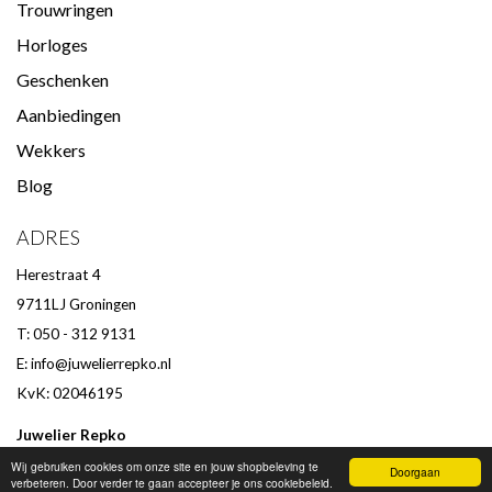
Trouwringen
Horloges
Geschenken
Aanbiedingen
Wekkers
Blog
ADRES
Herestraat 4
9711LJ Groningen
T: 050 - 312 9131
E:
info@juwelierrepko.nl
KvK: 02046195
Juwelier Repko
Beoordeling door klanten :
9,4
/
10
-
152
beoordelingen
Wij gebruiken cookies om onze site en jouw shopbeleving te
Doorgaan
verbeteren. Door verder te gaan accepteer je ons cookiebeleid.