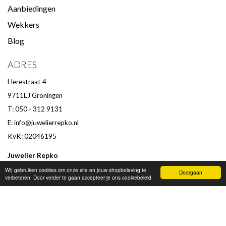
Aanbiedingen
Wekkers
Blog
ADRES
Herestraat 4
9711LJ Groningen
T: 050 - 312 9131
E:
info@juwelierrepko.nl
KvK: 02046195
Juwelier Repko
Beoordeling door klanten :
9,4
/
10
-
152
beoordelingen
Wij gebruiken cookies om onze site en jouw shopbeleving te
Doorgaan
verbeteren. Door verder te gaan accepteer je ons cookiebeleid.
OPENINGSTIJDEN