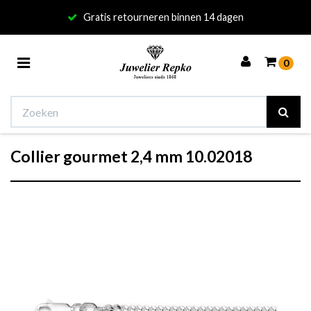
Gratis retourneren binnen 14 dagen
Toggle
0
navigation
Collier gourmet 2,4 mm 10.02018
Winkelwagen
Uw winkelwagen is leeg.
Vul hem met producten.