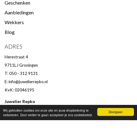
Geschenken
Aanbiedingen
Wekkers
Blog
ADRES
Herestraat 4
9711LJ Groningen
T: 050 - 312 9131
E:
info@juwelierrepko.nl
KvK: 02046195
Juwelier Repko
Beoordeling door klanten :
9,4
/
10
-
152
beoordelingen
Wij gebruiken cookies om onze site en jouw shopbeleving te
Doorgaan
verbeteren. Door verder te gaan accepteer je ons cookiebeleid.