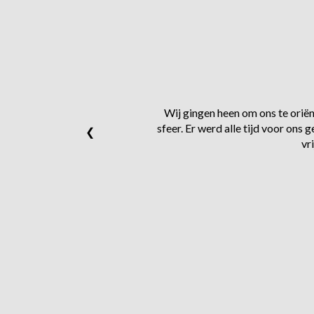
Wij gingen heen om ons te oriënt
sfeer. Er werd alle tijd voor on
❮
vr