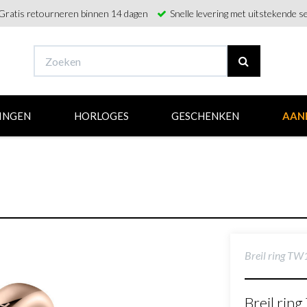
Gratis retourneren binnen 14 dagen
Snelle levering met uitstekende se
INGEN
HORLOGES
GESCHENKEN
AAN
Breil ring T
Breil ri