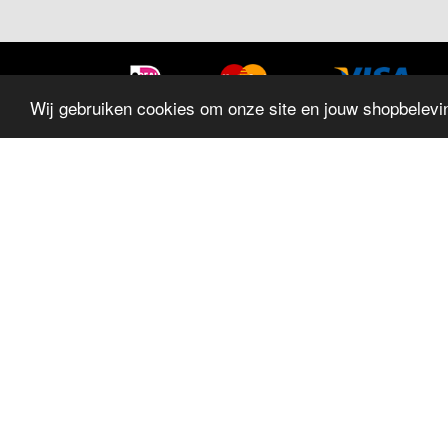
Wij gebruiken cookies om onze site en jouw shopbelevin
SITEMAP
Home
Sieraden
Trouwringen
Horloges
Geschenken
Aanbiedingen
Wekkers
Blog