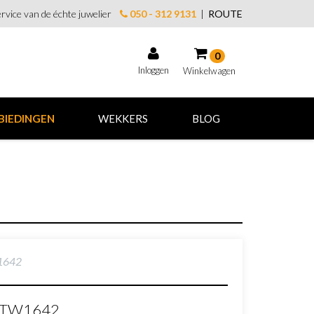
rvice van de échte juwelier
050 - 312 9131
|
ROUTE
0
Inloggen
Winkelwagen
Winkelwagen
BIEDINGEN
WEKKERS
BLOG
Uw winkelwagen is leeg.
Vul hem met producten.
W1642
ng TW1642