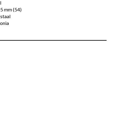
l
25 mm (54)
staal
onia