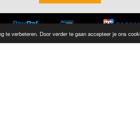
g te verbeteren. Door verder te gaan accepteer je ons cooki
ADRES
O
D
Herestraat 4
M
9711LJ Groningen
T: 050 - 312 9131
D
E:
info@juwelierrepko.nl
W
KvK: 02046195
D
Vr
Juwelier Repko
Z
Beoordeling door klanten :
9,4
/
10
-
152