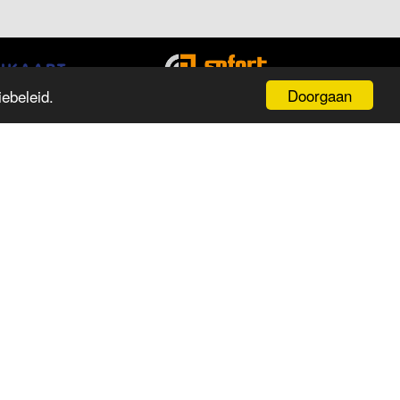
Doorgaan
ebeleid.
PENINGSTIJDEN
ag
Tijd
aandag
13:00 tot 18:00
insdag
09:30 tot 18:00
oensdag
09:30 tot 18:00
onderdag
09:30 tot 18:00
ijdag
09:30 tot 18:00
aterdag
09:30 tot 17:00