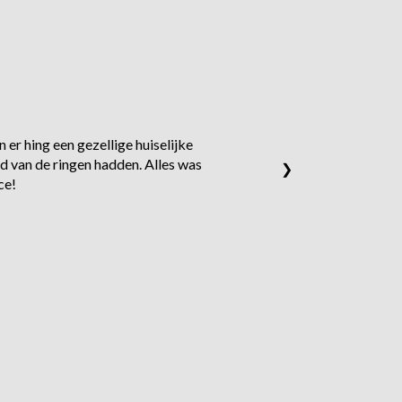
 er hing een gezellige huiselijke
d van de ringen hadden. Alles was
❯
ce!