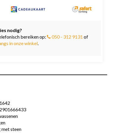
ies nodig?
elefonisch bereiken op:
050 - 312 9131
of
angs in onze winkel
.
1642
2901666433
wassenen
gen
 met steen