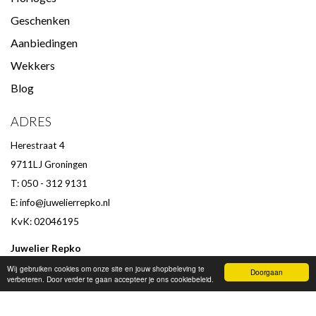
Geschenken
Aanbiedingen
Wekkers
Blog
ADRES
Herestraat 4
9711LJ Groningen
T: 050 - 312 9131
E:
info@juwelierrepko.nl
KvK: 02046195
Juwelier Repko
Beoordeling door klanten :
9,4
/
10
-
152
beoordelingen
Wij gebruiken cookies om onze site en jouw shopbeleving te
Doorgaan
verbeteren. Door verder te gaan accepteer je ons cookiebeleid.