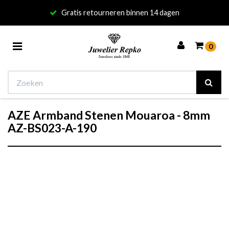
Gratis retourneren binnen 14 dagen
Toggle
0
navigation
AZE Armband Stenen Mouaroa - 8mm
Winkelwagen
AZ-BS023-A-190
Uw winkelwagen is leeg.
Vul hem met producten.