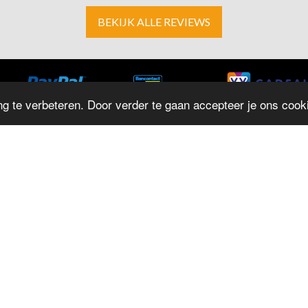
BEKIJK ALLE REVIEWS
g te verbeteren. Door verder te gaan accepteer je ons cooki
ADRES
O
D
Herestraat 4
M
9711LJ Groningen
T: 050 - 312 9131
D
E:
info@juwelierrepko.nl
W
KvK: 02046195
D
Vr
Juwelier Repko