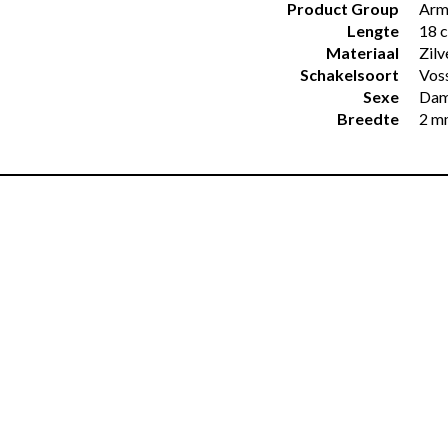
Product Group
Arm
Lengte
18 
Materiaal
Zilv
Schakelsoort
Vos
Sexe
Dam
Breedte
2 m