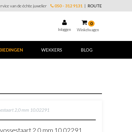
rvice van de échte juwelier
050 - 312 9131
|
ROUTE
0
Inloggen
Winkelwagen
Winkelwagen
BIEDINGEN
WEKKERS
BLOG
Uw winkelwagen is leeg.
Vul hem met producten.
estaart 2,0 mm 10.02291
vossestaart 2,0 mm 10.02291