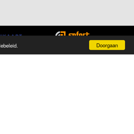
Doorgaan
ebeleid.
PENINGSTIJDEN
ag
Tijd
aandag
13:00 tot 18:00
insdag
09:30 tot 18:00
oensdag
09:30 tot 18:00
onderdag
09:30 tot 18:00
ijdag
09:30 tot 18:00