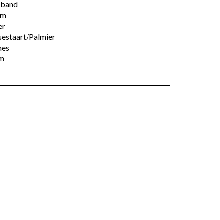
band
cm
er
sestaart/Palmier
es
m