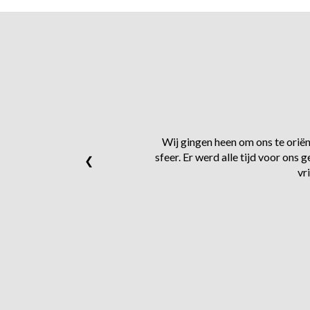
Wij gingen heen om ons te oriënt
sfeer. Er werd alle tijd voor on
❮
vr