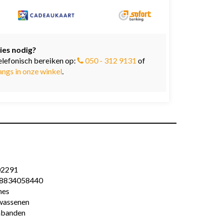
ies nodig?
elefonisch bereiken op:
050 - 312 9131
of
angs in onze winkel
.
02291
8834058440
es
wassenen
banden