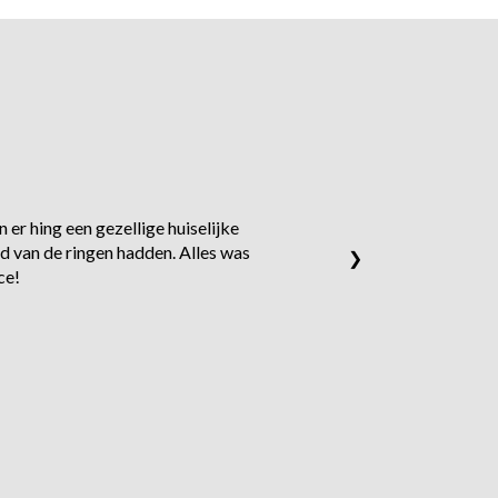
 er hing een gezellige huiselijke
d van de ringen hadden. Alles was
❯
ce!