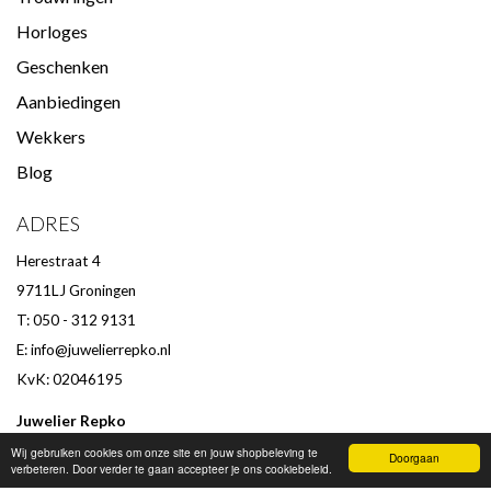
Horloges
Geschenken
Aanbiedingen
Wekkers
Blog
ADRES
Herestraat 4
9711LJ Groningen
T: 050 - 312 9131
E:
info@juwelierrepko.nl
KvK: 02046195
Juwelier Repko
Beoordeling door klanten :
9,4
/
10
-
152
beoordelingen
Wij gebruiken cookies om onze site en jouw shopbeleving te
Doorgaan
verbeteren. Door verder te gaan accepteer je ons cookiebeleid.