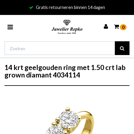
Gratis retourneren binnen 14 dagen
Toggle
0
navigation
14 krt geelgouden ring met 1.50 crt lab
Winkelwagen
grown diamant 4034114
Uw winkelwagen is leeg.
Vul hem met producten.