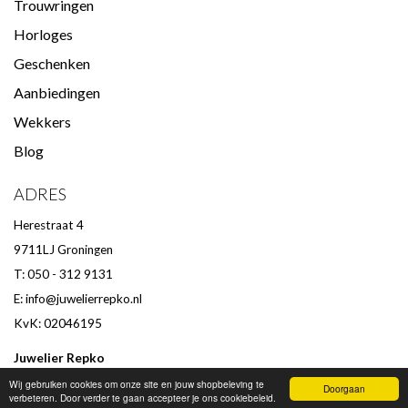
Trouwringen
Horloges
Geschenken
Aanbiedingen
Wekkers
Blog
ADRES
Herestraat 4
9711LJ Groningen
T: 050 - 312 9131
E:
info@juwelierrepko.nl
KvK: 02046195
Juwelier Repko
Beoordeling door klanten :
9,4
/
10
-
152
beoordelingen
Wij gebruiken cookies om onze site en jouw shopbeleving te
Doorgaan
verbeteren. Door verder te gaan accepteer je ons cookiebeleid.