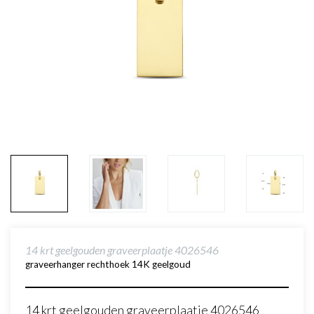
14 krt geelgouden graveerplaatje 4026546
graveerhanger rechthoek 14K geelgoud
14 krt geelgouden graveerplaatje 4026546