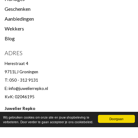
Geschenken
Aanbiedingen
Wekkers
Blog
ADRES
Herestraat 4
9711LJ Groningen
T: 050 - 312 9131
E:
info@juwelierrepko.nl
KvK: 02046195
Juwelier Repko
Beoordeling door klanten :
9,4
/
10
-
152
beoordelingen
Wij gebruiken cookies om onze site en jouw shopbeleving te
Doorgaan
verbeteren. Door verder te gaan accepteer je ons cookiebeleid.