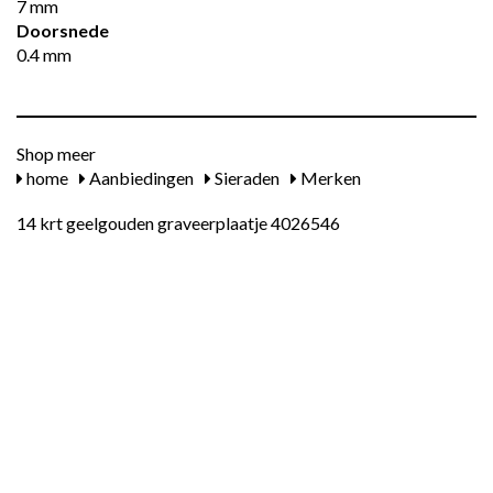
7 mm
Doorsnede
0.4 mm
Shop meer
home
Aanbiedingen
Sieraden
Merken
14 krt geelgouden graveerplaatje 4026546