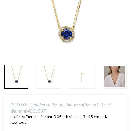
14 krt Geelgouden collier met blauw saffier en 0.05 krt
diamant 4031837
collier saffier en diamant 0.05ct h si 41 - 43 - 45 cm 14K
geelgoud