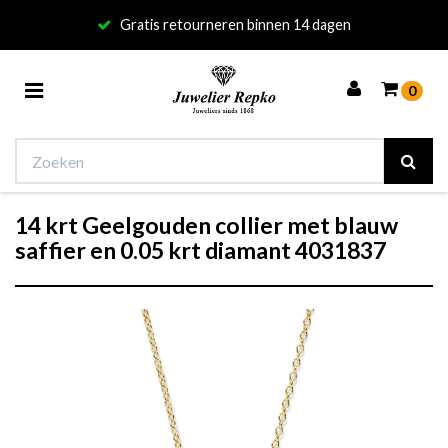
Gratis retourneren binnen 14 dagen
Toggle
0
navigation
14 krt Geelgouden collier met blauw
Winkelwagen
saffier en 0.05 krt diamant 4031837
Uw winkelwagen is leeg.
Vul hem met producten.