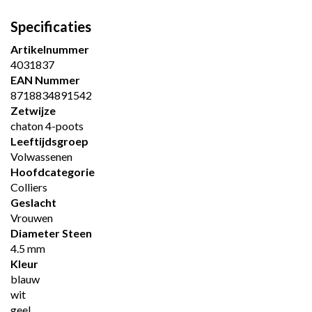
Specificaties
Artikelnummer
4031837
EAN Nummer
8718834891542
Zetwijze
chaton 4-poots
Leeftijdsgroep
Volwassenen
Hoofdcategorie
Colliers
Geslacht
Vrouwen
Diameter Steen
4.5 mm
Kleur
blauw
wit
geel