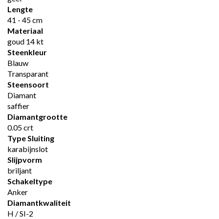
Lengte
41 - 45 cm
Materiaal
goud 14 kt
Steenkleur
Blauw
Transparant
Steensoort
Diamant
saffier
Diamantgrootte
0.05 crt
Type Sluiting
karabijnslot
Slijpvorm
briljant
Schakeltype
Anker
Diamantkwaliteit
H / SI-2